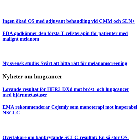
Ingen ökad OS med adjuvant behandling vid CMM och SLN+
FDA godkänner den första T-cellsterapin för patienter med
malignt melanom
Ny svensk studie: Svårt att hitta rätt för melanomscreening
Nyheter om lungcancer
Lovande resultat för HER3-DXd mot bröst- och lungcancer
med hjärnmetastaser
EMA rekommenderar Cejemly som monoterapi mot inoperabel
NSCLC
Överläkare om banbrytande SCLC-resultat: En så stor OS-