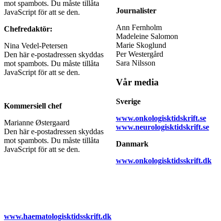
mot spambots. Du måste tillåta
Journalister
JavaScript för att se den.
Ann Fernholm
Chefredaktör:
Madeleine Salomon
Marie Skoglund
Nina Vedel-Petersen
Per Westergård
Den här e-postadressen skyddas
Sara Nilsson
mot spambots. Du måste tillåta
JavaScript för att se den.
Vår media
Sverige
Kommersiell chef
www.onkologisktidskrift.se
Marianne Østergaard
www.neurologisktidskrift.se
Den här e-postadressen skyddas
mot spambots. Du måste tillåta
Danmark
JavaScript för att se den.
www.onkologisktidsskrift.dk
www.haematologisktidsskrift.dk