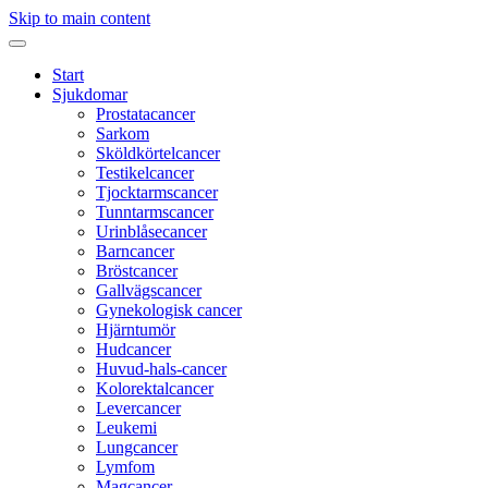
Skip to main content
Start
Sjukdomar
Prostatacancer
Sarkom
Sköldkörtelcancer
Testikelcancer
Tjocktarmscancer
Tunntarmscancer
Urinblåsecancer
Barncancer
Bröstcancer
Gallvägscancer
Gynekologisk cancer
Hjärntumör
Hudcancer
Huvud-hals-cancer
Kolorektalcancer
Levercancer
Leukemi
Lungcancer
Lymfom
Magcancer