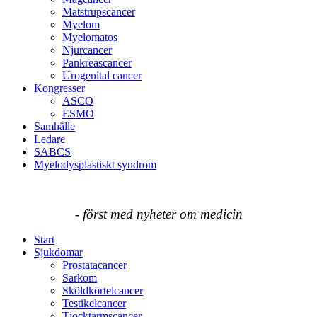
Matstrupscancer
Myelom
Myelomatos
Njurcancer
Pankreascancer
Urogenital cancer
Kongresser
ASCO
ESMO
Samhälle
Ledare
SABCS
Myelodysplastiskt syndrom
- först med nyheter om medicin
Start
Sjukdomar
Prostatacancer
Sarkom
Sköldkörtelcancer
Testikelcancer
Tjocktarmscancer