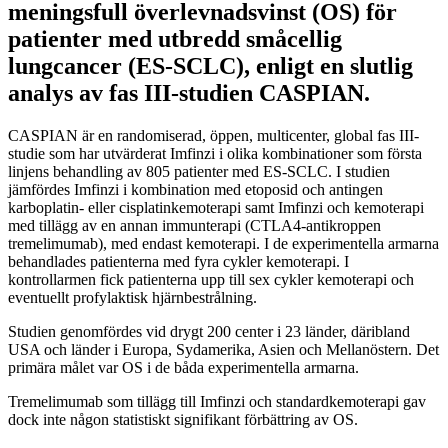
meningsfull överlevnadsvinst (OS) för
patienter med utbredd småcellig
lungcancer (ES-SCLC), enligt en slutlig
analys av fas III-studien CASPIAN.
CASPIAN är en randomiserad, öppen, multicenter, global fas III-
studie som har utvärderat Imfinzi i olika kombinationer som första
linjens behandling av 805 patienter med ES-SCLC. I studien
jämfördes Imfinzi i kombination med etoposid och antingen
karboplatin- eller cisplatinkemoterapi samt Imfinzi och kemoterapi
med tillägg av en annan immunterapi (CTLA4-antikroppen
tremelimumab), med endast kemoterapi. I de experimentella armarna
behandlades patienterna med fyra cykler kemoterapi. I
kontrollarmen fick patienterna upp till sex cykler kemoterapi och
eventuellt profylaktisk hjärnbestrålning.
Studien genomfördes vid drygt 200 center i 23 länder, däribland
USA och länder i Europa, Sydamerika, Asien och Mellanöstern. Det
primära målet var OS i de båda experimentella armarna.
Tremelimumab som tillägg till Imfinzi och standardkemoterapi gav
dock inte någon statistiskt signifikant förbättring av OS.