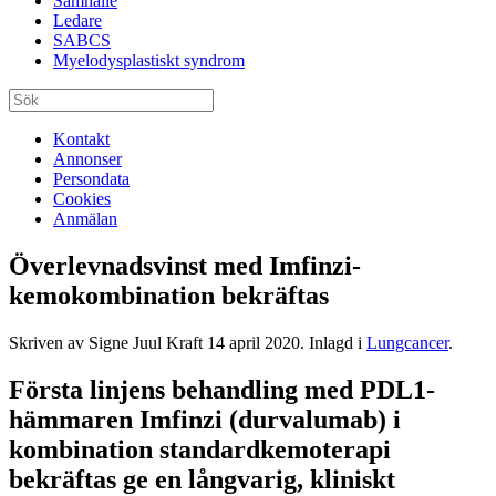
Samhälle
Ledare
SABCS
Myelodysplastiskt syndrom
Kontakt
Annonser
Persondata
Cookies
Anmälan
Överlevnadsvinst med Imfinzi-
kemokombination bekräftas
Skriven av Signe Juul Kraft
14 april 2020
. Inlagd i
Lungcancer
.
Första linjens behandling med PDL1-
hämmaren Imfinzi (durvalumab) i
kombination standardkemoterapi
bekräftas ge en långvarig, kliniskt