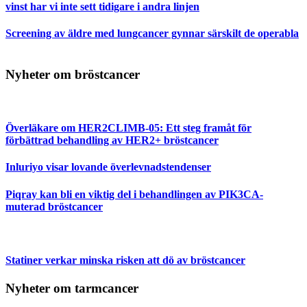
vinst har vi inte sett tidigare i andra linjen
Screening av äldre med lungcancer gynnar särskilt de operabla
Nyheter om bröstcancer
Överläkare om HER2CLIMB-05: Ett steg framåt för
förbättrad behandling av HER2+ bröstcancer
Inluriyo visar lovande överlevnadstendenser
Piqray kan bli en viktig del i behandlingen av PIK3CA-
muterad bröstcancer
Statiner verkar minska risken att dö av bröstcancer
Nyheter om tarmcancer