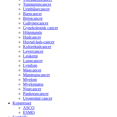
Tunntarmscancer
Urinblåsecancer
Barncancer
Bröstcancer
Gallvägscancer
Gynekologisk cancer
Hjärntumör
Hudcancer
Huvud-hals-cancer
Kolorektalcancer
Levercancer
Leukemi
Lungcancer
Lymfom
Magcancer
Matstrupscancer
Myelom
Myelomatos
Njurcancer
Pankreascancer
Urogenital cancer
Kongresser
ASCO
ESMO