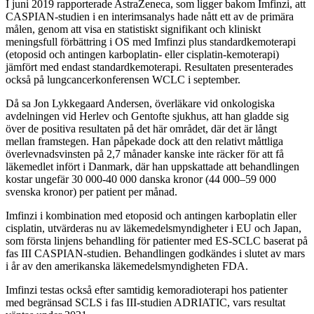
I juni 2019 rapporterade AstraZeneca, som ligger bakom Imfinzi, att
CASPIAN-studien i en interimsanalys hade nått ett av de primära
målen, genom att visa en statistiskt signifikant och kliniskt
meningsfull förbättring i OS med Imfinzi plus standardkemoterapi
(etoposid och antingen karboplatin- eller cisplatin-kemoterapi)
jämfört med endast standardkemoterapi. Resultaten presenterades
också på lungcancerkonferensen WCLC i september.
Då sa Jon Lykkegaard Andersen, överläkare vid onkologiska
avdelningen vid Herlev och Gentofte sjukhus, att han gladde sig
över de positiva resultaten på det här området, där det är långt
mellan framstegen. Han påpekade dock att den relativt måttliga
överlevnadsvinsten på 2,7 månader kanske inte räcker för att få
läkemedlet infört i Danmark, där han uppskattade att behandlingen
kostar ungefär 30 000-40 000 danska kronor (44 000–59 000
svenska kronor) per patient per månad.
Imfinzi i kombination med etoposid och antingen karboplatin eller
cisplatin, utvärderas nu av läkemedelsmyndigheter i EU och Japan,
som första linjens behandling för patienter med ES-SCLC baserat på
fas III CASPIAN-studien. Behandlingen godkändes i slutet av mars
i år av den amerikanska läkemedelsmyndigheten FDA.
Imfinzi testas också efter samtidig kemoradioterapi hos patienter
med begränsad SCLS i fas III-studien ADRIATIC, vars resultat