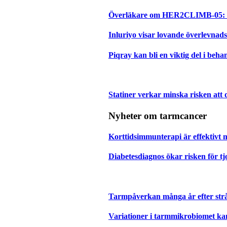
Överläkare om HER2CLIMB-05: Ett
Inluriyo visar lovande överlevnad
Piqray kan bli en viktig del i b
Statiner verkar minska risken att 
Nyheter om tarmcancer
Korttidsimmunterapi är effektiv
Diabetesdiagnos ökar risken för t
Tarmpåverkan många år efter str
Variationer i tarmmikrobiomet kan