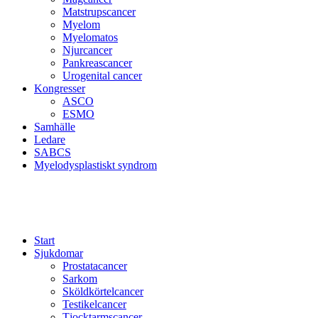
Matstrupscancer
Myelom
Myelomatos
Njurcancer
Pankreascancer
Urogenital cancer
Kongresser
ASCO
ESMO
Samhälle
Ledare
SABCS
Myelodysplastiskt syndrom
Start
Sjukdomar
Prostatacancer
Sarkom
Sköldkörtelcancer
Testikelcancer
Tjocktarmscancer