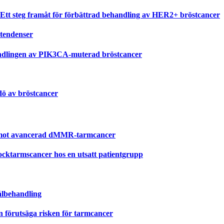
 steg framåt för förbättrad behandling av HER2+ bröstcancer
stendenser
ehandlingen av PIK3CA-muterad bröstcancer
dö av bröstcancer
t mot avancerad dMMR-tarmcancer
jocktarmscancer hos en utsatt patientgrupp
ålbehandling
 förutsäga risken för tarmcancer