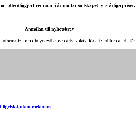
 offentliggjort vem som i år mottar sällskapet fyra årliga priser.
Anmälan till nyhetsbrev
å information om din yrkestitel och arbetsplats, för att verifiera att du f
d högrisk-kutant melanom