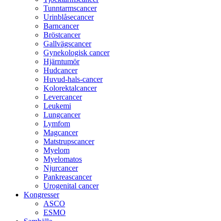
Tunntarmscancer
Urinblåsecancer
Barncancer
Bröstcancer
Gallvägscancer
Gynekologisk cancer
Hjärntumör
Hudcancer
Huvud-hals-cancer
Kolorektalcancer
Levercancer
Leukemi
Lungcancer
Lymfom
Magcancer
Matstrupscancer
Myelom
Myelomatos
Njurcancer
Pankreascancer
Urogenital cancer
Kongresser
ASCO
ESMO