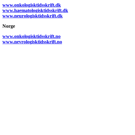
www.onkologisktidsskrift.dk
www.haematologisktidsskrift.dk
www.neurologisktidsskrift.dk
Norge
www.onkologisktidsskrift.no
www.nevrologisktidsskrift.no