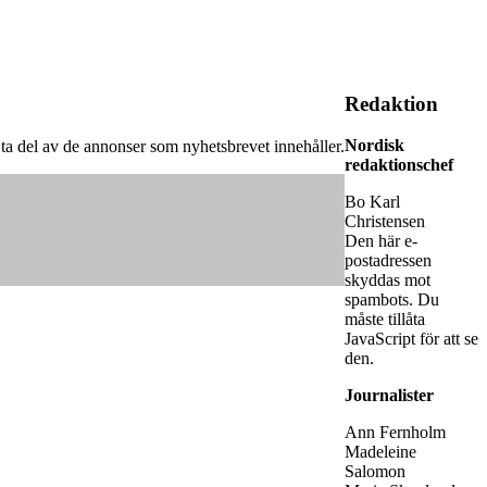
Redaktion
Nordisk
år ta del av de annonser som nyhetsbrevet innehåller.
redaktionschef
Bo Karl
Christensen
Den här e-
postadressen
skyddas mot
spambots. Du
måste tillåta
JavaScript för att se
den.
Journalister
Ann Fernholm
Madeleine
Salomon