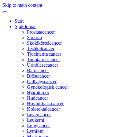
Skip to main content
Start
Sjukdomar
Prostatacancer
Sarkom
Sköldkörtelcancer
Testikelcancer
Tjocktarmscancer
Tunntarmscancer
Urinblåsecancer
Barncancer
Bröstcancer
Gallvägscancer
Gynekologisk cancer
Hjärntumör
Hudcancer
Huvud-hals-cancer
Kolorektalcancer
Levercancer
Leukemi
Lungcancer
Lymfom
Magcancer