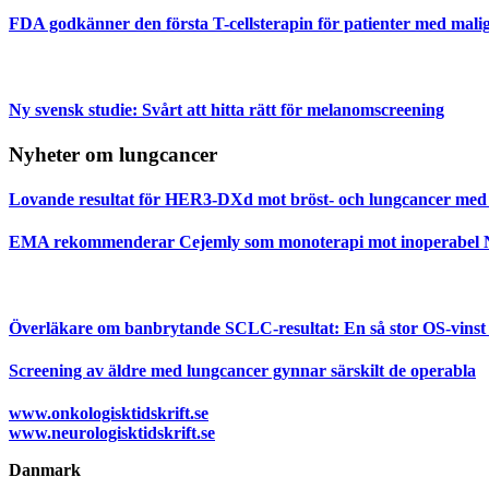
FDA godkänner den första T-cellsterapin för patienter med mal
Ny svensk studie: Svårt att hitta rätt för melanomscreening
Nyheter om lungcancer
Lovande resultat för HER3-DXd mot bröst- och lungcancer med
EMA rekommenderar Cejemly som monoterapi mot inoperabe
Överläkare om banbrytande SCLC-resultat: En så stor OS-vinst har
Screening av äldre med lungcancer gynnar särskilt de operabla
www.onkologisktidskrift.se
www.neurologisktidskrift.se
Danmark