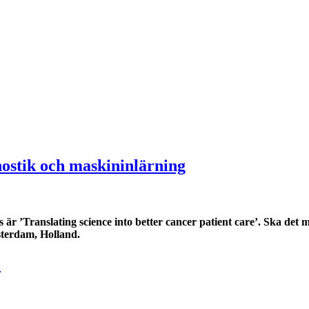
ostik och maskininlärning
r ’Translating science into better cancer patient care’. Ska det 
sterdam, Holland.
e