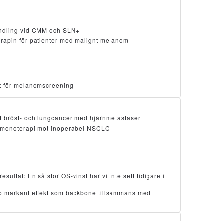
ndling vid CMM och SLN+
erapin för patienter med malignt melanom
ätt för melanomscreening
t bröst- och lungcancer med hjärnmetastaser
monoterapi mot inoperabel NSCLC
ltat: En så stor OS-vinst har vi inte sett tidigare i
so markant effekt som backbone tillsammans med