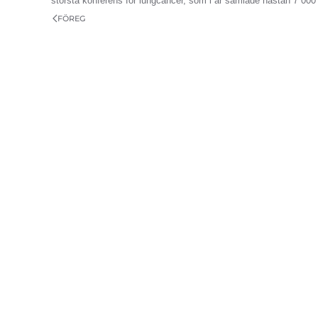
största konferens för lungcancer, som i år samlade nästan 7 000 
FÖREG