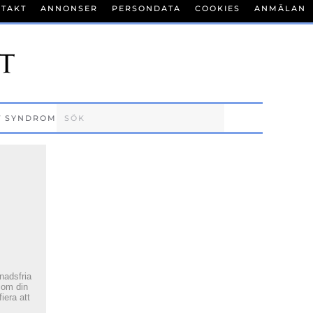
TAKT
ANNONSER
PERSONDATA
COOKIES
ANMÄLAN
T SYNDROM
tnadsfria
 om din
fiera att