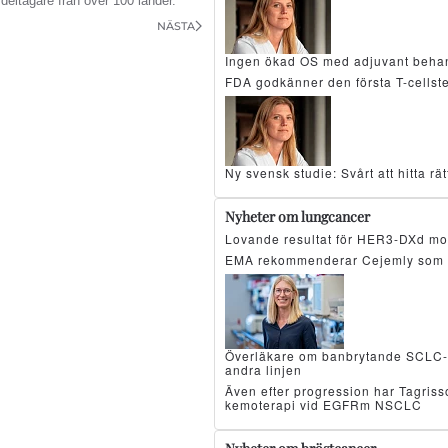
deltagare från över 100 länder.
NÄSTA
Ingen ökad OS med adjuvant beha
FDA godkänner den första T-cellst
Ny svensk studie: Svårt att hitta r
Nyheter om lungcancer
Lovande resultat för HER3-DXd mo
EMA rekommenderar Cejemly som 
Överläkare om banbrytande SCLC-resu
andra linjen
Även efter progression har Tagris
kemoterapi vid EGFRm NSCLC