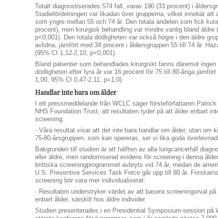
Totalt diagnostiserades 574 fall, varav 190 (33 procent) i åldersgru
Stadiefördelningen var likadan över grupperna, vilket innebär att ä
som yngre mellan 55 och 74 år. Den totala andelen som fick kura
procent), men kirurgisk behandling var mindre vanlig bland äldre
p<0,001). Den totala dödligheten var också högre i den äldre grup
avlidna, jämfört med 34 procent i åldersgruppen 55 till 74 år. Haza
(95% CI 1,12-2,10; p<0,001).
Bland patienter som behandlades kirurgiskt fanns däremot ingen si
dödligheten efter fyra år var 16 procent för 75 till 80-åriga jämfö
1,00; 95% CI 0,47-2,11; p=1,0).
Handlar inte bara om ålder
I ett pressmeddelande från WCLC säger försteförfattaren Patric
NHS Foundation Trust, att resultaten tyder på att ålder enbart i
screening.
- Våra resultat visar att det inte bara handlar om ålder, utan om ki
75-80-årsgruppen, som kan opereras, ser vi lika goda överlevna
Bakgrunden till studien är att hälften av alla lungcancerfall diag
eller äldre, men randomiserad evidens för screening i denna åld
brittiska screeningprogrammet avbryts vid 74 år, medan de ame
U.S. Preventive Services Task Force går upp till 80 år. Forskarna 
screening bör vara mer individualiserat:
- Resultaten understryker värdet av att basera screeningurval på 
enbart ålder, särskilt hos äldre individer.
Studien presenterades i en Presidential Symposium-session på 