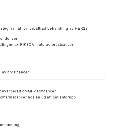
steg framåt för förbättrad behandling av HER2+
stendenser
andlingen av PIK3CA-muterad bröstcancer
ö av bröstcancer
mot avancerad dMMR-tarmcancer
ocktarmscancer hos en utsatt patientgrupp
lbehandling