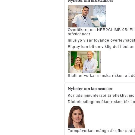
Nyheter om bröstcancer
Överläkare om HER2CLIMB-05: Ett 
bröstcancer
Inluriyo visar lovande överlevnad
Piqray kan bli en viktig del i beh
Statiner verkar minska risken att d
Nyheter om tarmcancer
Korttidsimmunterapi är effektivt 
Diabetesdiagnos ökar risken för tj
Tarmpåverkan många år efter strå