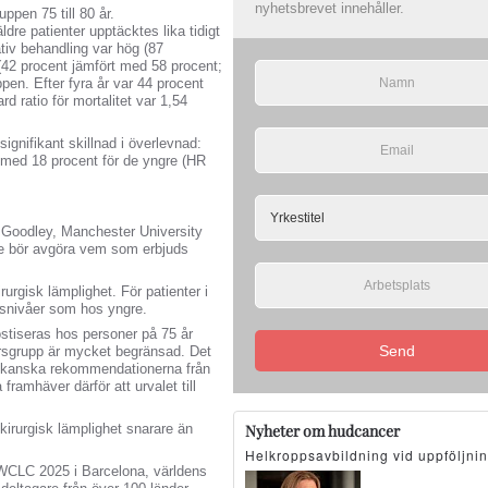
nyhetsbrevet innehåller.
ppen 75 till 80 år.
ldre patienter upptäcktes lika tidigt
tiv behandling var hög (87
 (42 procent jämfört med 58 procent;
pen. Efter fyra år var 44 procent
rd ratio för mortalitet var 1,54
gnifikant skillnad i överlevnad:
rt med 18 procent för de yngre (HR
k Goodley, Manchester University
nte bör avgöra vem som erbjuds
rurgisk lämplighet. För patienter i
dsnivåer som hos yngre.
nostiseras hos personer på 75 år
Send
ersgrupp är mycket begränsad. Det
rikanska rekommendationerna från
framhäver därför att urvalet till
kirurgisk lämplighet snarare än
Nyheter om hudcancer
Helkroppsavbildning vid uppföljni
WCLC 2025 i Barcelona, världens