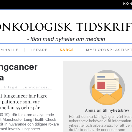
KON
- först med nyheter om medicin
AMHÄLLE
LEDARE
SABCS
MYELODYSPLASTISK
ungcancer
a
5
. Inlagd i
Lungcancer
.
t lungcancer har lägre
 patienter som var
ellan 55 och 74 år.
Anmälan till nyhetsbrev
3.19), där forskare analyserade
För att du ska få tillgång till vårt kos
ast Manchester Lung Health Check
nyhetsbrev behöver vi få information
 in nuvarande och tidigare rökare
yrkestitel och arbetsplats, för att veri
r med invasiv lungcancer.
du får ta del av de annonser som