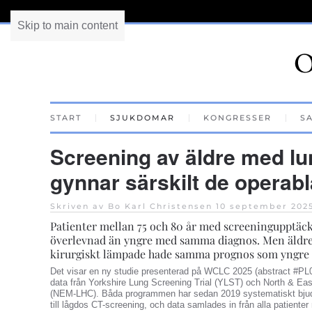
Skip to main content
START
SJUKDOMAR
KONGRESSER
S
Screening av äldre med l
gynnar särskilt de operabl
Skriven av Bo Karl Christensen
10 september 202
Patienter mellan 75 och 80 år med screeningupptäck
överlevnad än yngre med samma diagnos. Men äldre
kirurgiskt lämpade hade samma prognos som yngre m
Det visar en ny studie presenterad på WCLC 2025 (abstract #PL0
data från Yorkshire Lung Screening Trial (YLST) och North & E
(NEM-LHC). Båda programmen har sedan 2019 systematiskt bjudit
till lågdos CT-screening, och data samlades in från alla patiente