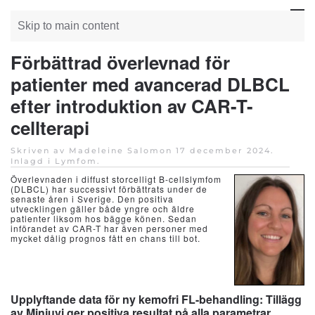
Skip to main content
Förbättrad överlevnad för
patienter med avancerad DLBCL
efter introduktion av CAR-T-
cellterapi
Skriven av Madeleine Salomon
17 december 2024
.
Inlagd i
Lymfom
.
Överlevnaden i diffust storcelligt B-cellslymfom
(DLBCL) har successivt förbättrats under de
senaste åren i Sverige. Den positiva
utvecklingen gäller både yngre och äldre
patienter liksom hos bägge könen. Sedan
införandet av CAR-T har även personer med
mycket dålig prognos fått en chans till bot.
Upplyftande data för ny kemofri FL-behandling: Tillägg
av Minjuvi ger positiva resultat på alla parametrar