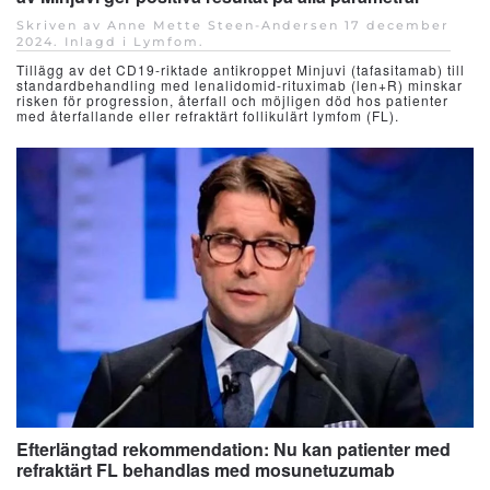
Skriven av Anne Mette Steen-Andersen
17 december
2024
. Inlagd i
Lymfom
.
Tillägg av det CD19-riktade antikroppet Minjuvi (tafasitamab) till
standardbehandling med lenalidomid-rituximab (len+R) minskar
risken för progression, återfall och möjligen död hos patienter
med återfallande eller refraktärt follikulärt lymfom (FL).
Efterlängtad rekommendation: Nu kan patienter med
refraktärt FL behandlas med mosunetuzumab