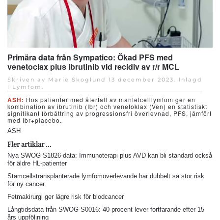
Primära data från Sympatico: Ökad PFS med
venetoclax plus ibrutinib vid recidiv av r/r MCL
Skriven av Marie Skoglund
13 december 2023
. Inlagd
i
Lymfom
.
ASH:
Hos patienter med återfall av mantelcelllymfom ger en
kombination av ibrutinib (Ibr) och venetoklax (Ven) en statistiskt
signifikant förbättring av progressionsfri överlevnad, PFS, jämfört
med Ibr+placebo.
ASH
Fler artiklar …
Nya SWOG S1826-data: Immunoterapi plus AVD kan bli standard också
för äldre HL-patienter
Stamcellstransplanterade lymfomöverlevande har dubbelt så stor risk
för ny cancer
Fetmakirurgi ger lägre risk för blodcancer
Långtidsdata från SWOG-S0016: 40 procent lever fortfarande efter 15
års uppföljning