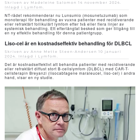
Skriven av Madeleine Salomon
14 november 2024
.
Inlagd i
Lymfom
.
NT-rådet rekommenderar nu Lunsumio (mosunetuzumab) som
monoterapi för behandling av vuxna patienter med recidiverande
eller refraktärt follikulärt lymfom efter två eller flera linjer av
systemisk behandling. Ett efterlängtat besked som ger tillgång till
en ny effektiv behandling för denna patientgrupp.
Liso-cel är en kostnadseffektiv behandling för DLBCL
Skriven av Anne Mette Steen-Andersen
10 januari
2024
. Inlagd i
Lymfom
.
Det är kostnadseffektivt att behandla patienter med recidiverande
eller refraktärt diffust stort B-cellslymfom (DLBCL) med CAR-T-
cellsterapin Breyanzi (lisocabtagene maraleucel, liso-cel) i andra
hand, visar en ny studie.