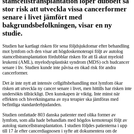
stamcellstransplantation löper dubbelt så
stor risk att utveckla vissa cancerformer
senare i livet jämfört med
bakgrundsbefolkningen, visar en ny
studie.
Studien har kartlagt risken för sena följdsjukdomar efter behandling
mot lymfom och den visar att högdoskemoterapi följt av autolog
stamcellstransplantation fördubblar risken för att få akut myeloid
leukemi (AML), myelodysplastiskt syndrom (MDS) och hudcancer
senare i liv. Studien kunde inte påvisa en ökad risk för andra
cancerformer.
Det är inte nytt att intensiv cellgiftsbehandling mot lymfom ökar
risken att utveckla ny cancer senare i livet, men hittills har risken inte
undersökts tillräckligt. Den kunskapen är viktig. Inte minst när
effekten och biverkningarna av nya terapier ska jämföras med
befintliga standarderbjudanden.
Studien omfattade 803 danska patienter med olika former av
lymfom, som alla hade behandlats med högdos kemoterapi följt av
autolog stamcellstransplantation. I studien följdes patienterna i upp
till 17 år efter cancerdiagnosen i syfte att dokumentera om de