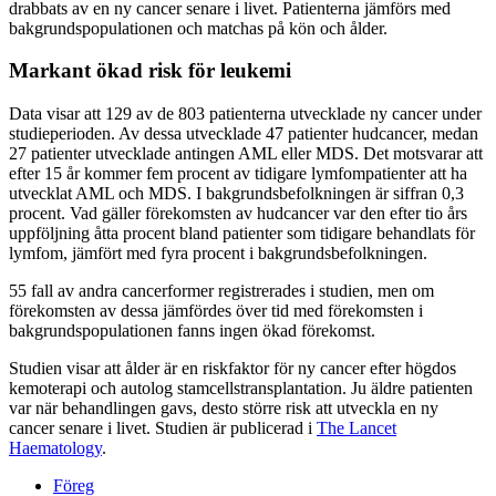
drabbats av en ny cancer senare i livet. Patienterna jämförs med
bakgrundspopulationen och matchas på kön och ålder.
Markant ökad risk för leukemi
Data visar att 129 av de 803 patienterna utvecklade ny cancer under
studieperioden. Av dessa utvecklade 47 patienter hudcancer, medan
27 patienter utvecklade antingen AML eller MDS. Det motsvarar att
efter 15 år kommer fem procent av tidigare lymfompatienter att ha
utvecklat AML och MDS. I bakgrundsbefolkningen är siffran 0,3
procent. Vad gäller förekomsten av hudcancer var den efter tio års
uppföljning åtta procent bland patienter som tidigare behandlats för
lymfom, jämfört med fyra procent i bakgrundsbefolkningen.
55 fall av andra cancerformer registrerades i studien, men om
förekomsten av dessa jämfördes över tid med förekomsten i
bakgrundspopulationen fanns ingen ökad förekomst.
Studien visar att ålder är en riskfaktor för ny cancer efter högdos
kemoterapi och autolog stamcellstransplantation. Ju äldre patienten
var när behandlingen gavs, desto större risk att utveckla en ny
cancer senare i livet. Studien är publicerad i
The Lancet
Haematology
.
Föreg