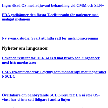
Ingen ökad OS med adjuvant behandling vid CMM och SLN+
FDA godkänner den första T-cellsterapin för patienter med
malignt melanom
Ny svensk studie: Svårt att hitta rätt för melanomscreening
Nyheter om lungcancer
Lovande resultat för HER3-DXd mot bröst- och lungcancer
med hjärnmetastaser
EMA rekommenderar Cejemly som monoterapi mot inoperabel
NSCLC
Överläkare om banbrytande SCLC-resultat: En så stor OS-
vinst har vi inte sett tidigare i andra linjen