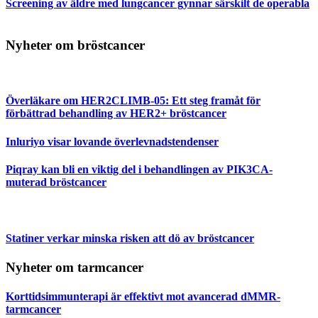
Screening av äldre med lungcancer gynnar särskilt de operabla
Nyheter om bröstcancer
Överläkare om HER2CLIMB-05: Ett steg framåt för
förbättrad behandling av HER2+ bröstcancer
Inluriyo visar lovande överlevnadstendenser
Piqray kan bli en viktig del i behandlingen av PIK3CA-
muterad bröstcancer
Statiner verkar minska risken att dö av bröstcancer
Nyheter om tarmcancer
Korttidsimmunterapi är effektivt mot avancerad dMMR-
tarmcancer