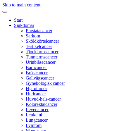
Skip to main content
Start
Sjukdomar
Prostatacancer
Sarkom
Sköldkörtelcancer
Testikelcancer
Tjocktarmscancer
Tunntarmscancer
Urinblåsecancer
Barncancer
Bröstcancer
Gallvägscancer
Gynekologisk cancer
Hjärntumör
Hudcancer
Huvud-hals-cancer
Kolorektalcancer
Levercancer
Leukemi
Lungcancer
Lymfom
Magcancer