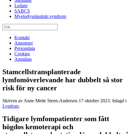
Samhälle
Ledare
SABCS
Myelodysplastiskt syndrom
Kontakt
Annonser
Persondata
Cookies
Anmälan
Stamcellstransplanterade
lymfomöverlevande har dubbelt så stor
risk för ny cancer
Skriven av Anne Mette Steen-Andersen
17 oktober 2023
. Inlagd i
Lymfom
.
Tidigare lymfompatienter som fått
högdos kemoterapi och