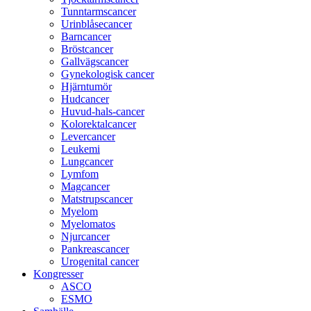
Tunntarmscancer
Urinblåsecancer
Barncancer
Bröstcancer
Gallvägscancer
Gynekologisk cancer
Hjärntumör
Hudcancer
Huvud-hals-cancer
Kolorektalcancer
Levercancer
Leukemi
Lungcancer
Lymfom
Magcancer
Matstrupscancer
Myelom
Myelomatos
Njurcancer
Pankreascancer
Urogenital cancer
Kongresser
ASCO
ESMO