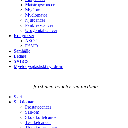
Matstrupscancer
Myelom
Myelomatos
Njurcancer
Pankreascancer
Urogenital cancer
Kongresser
ASCO
ESMO
Samhälle
Ledare
SABCS
Myelodysplastiskt syndrom
- först med nyheter om medicin
Start
Sjukdomar
Prostatacancer
Sarkom
Sköldkörtelcancer
Testikelcancer
Tjocktarmscancer