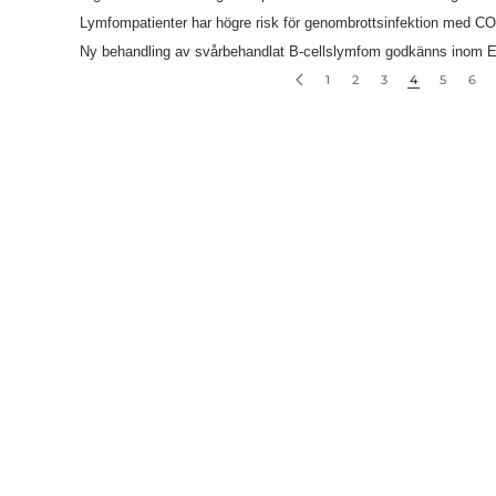
Lymfompatienter har högre risk för genombrottsinfektion med CO
Ny behandling av svårbehandlat B-cellslymfom godkänns inom 
1
2
3
4
5
6