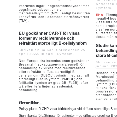
Skriven av
Andersen
Imbruvica ingår i högkostnadsskyddet med
Lymfom
.
begränsad subvention vid
mantelcellslymfom (MCL) enligt beslut från
EHA:
Förmåg
Tandvårds- och Läkemedelsförmånsverket
negativt hos
(TLV).
klassiskt H
kemoterapir
visar en nor
EU godkänner CAR-T för vissa
slutsatsen at
dessa män råd
former av recidiverande och
refraktärt storcelligt B-cellslymfom
Studie kan
behandling
Skriven av Bo Karl Christensen
25
april 2022
. Inlagd i
Lymfom
.
stora B-ce
Den Europeiska kommissionen godkänner
Skriven a
Breyanzi (lisokabtagen-maraleucel) för
januari 20
behandling av vuxna med recidiverande
eller refraktärt diffust storcelligt B-
Behandling 
cellslymfom (DLBCL), primärt mediastinalt
Maraleucel (
storcelligt B-cellslymfom (PMBCL) och
behandling vi
follikulärt lymfom av grad 3B (FL3B), efter
lymfom (LBCL
två eller flera linjer av systemisk
minska risken
behandling.
progressions
standardbeh
stamcellstra
Fler artiklar …
Polivy pluss R-CHP visar förbättringar vid diffusa storcelliga B-
Signifikanta förbättringar för patienter med diffusa storcelliga B-