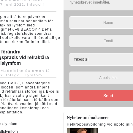
 Anne Mette Steen-
nyhetsbrevet innehåller.
17 juni 2022
. Inlagd i
an att få barn påverkas
 män som har behandlats för
odgkins lymfom med
egimet 6–8 BEACOPP. Detta
disk registerstudie som drar
t det skulle vara till fördel att ge
 om risken för infertilitet.
 förändra
spraxis vid refraktära
llslymfom
v Madeleine Salomon
12
22
. Inlagd i
Lymfom
.
med CAR-T, Lisocabtagene
lisocell) som andra linjens
d refraktära storcelliga B-cells
) har visat sig signifikant
Send
 för återfall samt förbättra den
fria överlevnaden jämfört med
andlingen kemoterapi och
nsplantation.
Nyheter om hudcancer
cellslymfom
Helkroppsavbildning vid uppföljni
cellslymfom