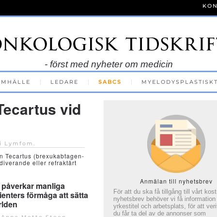
KON
- först med nyheter om medicin
AMHÄLLE
LEDARE
SABCS
MYELODYSPLASTISK
ecartus vid
 i
Lymfom
.
n Tecartus (brexukabtagen-
diverande eller refraktärt
Anmälan till nyhetsbrev
åverkar manliga
För att du ska få tillgång till vårt kos
enters förmåga att sätta
nyhetsbrev behöver vi få information
ärlden
yrkestitel och arbetsplats, för att veri
du får ta del av de annonser som