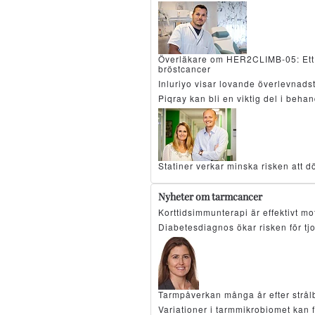
Överläkare om HER2CLIMB-05: Ett 
bröstcancer
Inluriyo visar lovande överlevnad
Piqray kan bli en viktig del i beh
Statiner verkar minska risken att d
Nyheter om tarmcancer
Korttidsimmunterapi är effektivt 
Diabetesdiagnos ökar risken för tj
Tarmpåverkan många år efter strå
Variationer i tarmmikrobiomet kan 