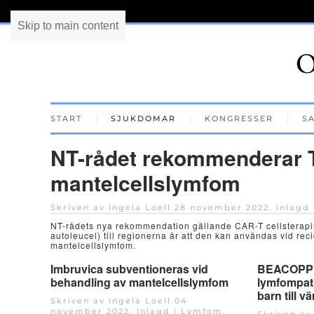
Skip to main content
START
SJUKDOMAR
KONGRESSER
S
NT-rådet rekommenderar T
mantelcellslymfom
Skriven av Ingela Loell
28 november 2022
. Inlagd
NT-rådets nya rekommendation gällande CAR-T cellsterapi
autoleucel) till regionerna är att den kan användas vid reci
mantelcellslymfom.
Imbruvica subventioneras vid
BEACOPP p
behandling av mantelcellslymfom
lymfompati
barn till v
Skriven av Ingela Loell
04
november 2022
. Inlagd i
Lymfom
.