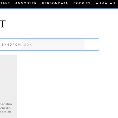
TAKT
ANNONSER
PERSONDATA
COOKIES
ANMÄLAN
T SYNDROM
tnadsfria
 om din
fiera att