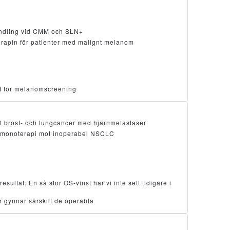
ndling vid CMM och SLN+
erapin för patienter med malignt melanom
ätt för melanomscreening
t bröst- och lungcancer med hjärnmetastaser
monoterapi mot inoperabel NSCLC
ltat: En så stor OS-vinst har vi inte sett tidigare i
 gynnar särskilt de operabla