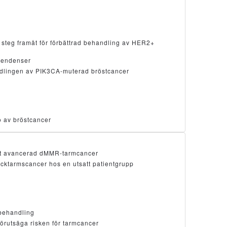
steg framåt för förbättrad behandling av HER2+
stendenser
andlingen av PIK3CA-muterad bröstcancer
ö av bröstcancer
mot avancerad dMMR-tarmcancer
ocktarmscancer hos en utsatt patientgrupp
lbehandling
förutsäga risken för tarmcancer