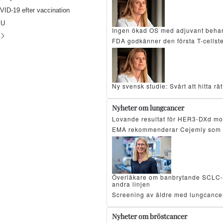
VID-19 efter vaccination
EU
Ingen ökad OS med adjuvant beha
FDA godkänner den första T-cellst
Ny svensk studie: Svårt att hitta r
Nyheter om lungcancer
Lovande resultat för HER3-DXd mo
EMA rekommenderar Cejemly som 
Överläkare om banbrytande SCLC-resu
andra linjen
Screening av äldre med lungcancer
Nyheter om bröstcancer