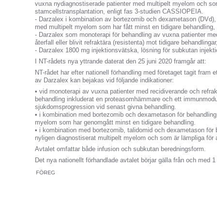
vuxna nydiagnostiserade patienter med multipelt myelom och som
stamcellstransplantation, enligt fas 3-studien CASSIOPEIA.
- Darzalex i kombination av bortezomib och dexametason (DVd), 
med multipelt myelom som har fått minst en tidigare behandling,
- Darzalex som monoterapi för behandling av vuxna patienter me
återfall eller blivit refraktära (resistenta) mot tidigare behandling
- Darzalex 1800 mg injektionsvätska, lösning för subkutan injekti
I NT-rådets nya yttrande daterat den 25 juni 2020 framgår att:
NT-rådet har efter nationell förhandling med företaget tagit fram 
av Darzalex kan bejakas vid följande indikationer:
• vid monoterapi av vuxna patienter med recidiverande och refrak
behandling inkluderat en proteasomhämmare och ett immunmod
sjukdomsprogression vid senast givna behandling.
• i kombination med bortezomib och dexametason för behandling 
myelom som har genomgått minst en tidigare behandling.
• i kombination med bortezomib, talidomid och dexametason för 
nyligen diagnostiserat multipelt myelom och som är lämpliga för 
Avtalet omfattar både infusion och subkutan beredningsform.
Det nya nationellt förhandlade avtalet börjar gälla från och med 1 
FÖREG