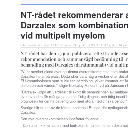
NT-rådet rekommenderar 
Darzalex som kombinatio
vid multipelt myelom
Skriven av Redaktionen
26 juni 2020
. Inlagd i
Mye
NT-rådet har den 25 juni publicerat ett yttrande av
rekommendation och sammanvägd bedömning till r
behandling med Darzalex (daratumumab) vid multip
"Vi är mycket glada över att denna överenskommelse som omfat
Darzalex nu är på plats. Detta sker bara några veckor efter det a
EU-kommissionen som subkutan beredning, vilket kommer att för
patienten och vården," säger Berkeley Vincent, vd på Janssen i
"Darzalex utgör ett värdefullt tillskott till behandlingen av multip
överlevnaden för många patienter. Tidig diagnos och tidig insatt 
prognosen för denna patientgrupp med stora medicinska behov."
Sverige blir nu ett av de första länderna i Europa där nydiagnostise
Darzalex.
Den nya överenskommelsen innefattar följande:
- Darzalex i kombination med bortezomib, talidomid och dexame