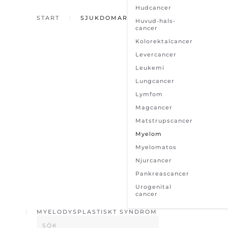
Hudcancer
START
SJUKDOMAR
Huvud-hals-
cancer
Kolorektalcancer
Levercancer
Leukemi
Lungcancer
Lymfom
Magcancer
Matstrupscancer
Myelom
Myelomatos
Njurcancer
Pankreascancer
Urogenital
cancer
MYELODYSPLASTISKT SYNDROM