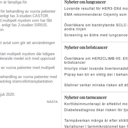
Nyheter om lungcancer
 är lämpliga för
Lovande resultat för HER3-DXd mo
för behandling av vuxna patienter
EMA rekommenderar Cejemly som 
 enligt fas 3-studien CASTOR.
d multipelt myelom som har fått
Överläkare om banbrytande SCLC-resu
ar, enligt fas 2-studien SIRIUS.
andra linjen
on.
Screening av äldre med lungcancer
ett avtal som gör att användningen
Nyheter om bröstcancer
tärt multipelt myelom där tidigare
Överläkare om HER2CLIMB-05: Ett 
ulerande medel och med uppvisad
bröstcancer
av vuxna patienter med multipelt
Inluriyo visar lovande överlevnad
Piqray kan bli en viktig del i beh
behandling av vuxna patienter med
autolog stamcellstransplantation.
Statiner verkar minska risken att d
juli 2020.
Nyheter om tarmcancer
NÄSTA
Korttidsimmunterapi är effektivt 
Diabetesdiagnos ökar risken för tj
Tarmpåverkan många år efter strå
Variationer i tarmmikrobiomet kan 