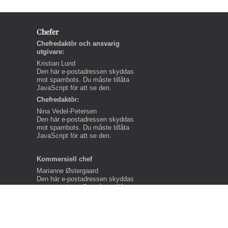
Chefer
Chefredaktör och ansvarig
utgivare:
Kristian Lund
Den här e-postadressen skyddas
mot spambots. Du måste tillåta
JavaScript för att se den.
Chefredaktör:
Nina Vedel-Petersen
Den här e-postadressen skyddas
mot spambots. Du måste tillåta
JavaScript för att se den.
Kommersiell chef
Marianne Østergaard
Den här e-postadressen skyddas
mot spambots. Du måste tillåta
JavaScript för att se den.