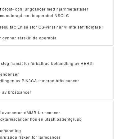
t bröst- och lungcancer med hjärnmetastaser
monoterapi mot inoperabel NSCLC
ltat: En så stor OS-vinst har vi inte sett tidigare i
 gynnar särskilt de operabla
steg framåt för förbättrad behandling av HER2+
stendenser
andlingen av PIK3CA-muterad bröstcancer
ö av bröstcancer
mot avancerad dMMR-tarmcancer
ocktarmscancer hos en utsatt patientgrupp
lbehandling
förutsäga risken för tarmcancer