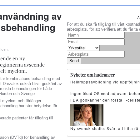
användning av
A
nsbehandling
För att du ska få tillgång till vårt kostn
arbetsplats, för att verifiera att du får 
lom
.
seende en ny
Send
egionerna avseende
elt myelom.
Nyheter om hudcancer
tar kombinations-behandling med
Helkroppsavbildning vid uppföljni
tt Darzalex också blivit godkänt av
enkla behandlingen för både
Ingen ökad OS med adjuvant beha
 Norden och Sverige.
FDA godkänner den första T-cellst
elt myelom och förlänger
behandling har stor betydelse för
rade patienter får tillgång till
Ny svensk studie: Svårt att hitta r
tason (DVTd) för behandling av