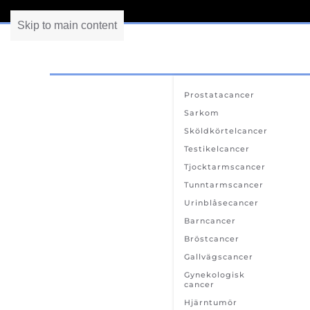
Skip to main content
Prostatacancer
Sarkom
Sköldkörtelcancer
Testikelcancer
Tjocktarmscancer
Tunntarmscancer
Urinblåsecancer
Barncancer
Bröstcancer
Gallvägscancer
Gynekologisk
cancer
Hjärntumör