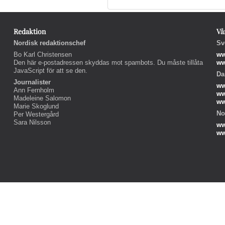
Redaktion
Vå
Nordisk redaktionschef
Sv
Bo Karl Christensen
ww
Den här e-postadressen skyddas mot spambots. Du måste tillåta
ww
JavaScript för att se den.
Da
Journalister
ww
Ann Fernholm
ww
Madeleine Salomon
ww
Marie Skoglund
No
Per Westergård
Sara Nilsson
ww
ww