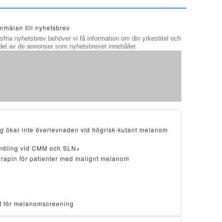
nmälan till nyhetsbrev
adsfria nyhetsbrev behöver vi få information om din yrkestitel och
ta del av de annonser som nyhetsbrevet innehåller.
ng ökar inte överlevnaden vid högrisk-kutant melanom
ndling vid CMM och SLN+
erapin för patienter med malignt melanom
ätt för melanomscreening