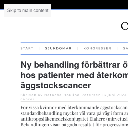
Skip to main content
START
SJUKDOMAR
KONGRESSER
S
Ny behandling förbättrar 
hos patienter med återk
äggstockscancer
Skriven av Natacha Houlind Petersen
13 juni 2023
cancer
.
För vissa kvinnor med återkommande äggstockscan
standardbehandling mycket väl vara på väg i form a
antikroppsläkemedelskonjugatet Elahere (mirvetuxi
Behandlingen visar på goda resultat för progression