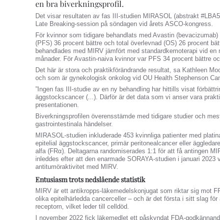
en bra biverkningsprofil.
Det visar resultaten av fas III-studien MIRASOL (abstrakt #LBA
Late Breaking-session på söndagen vid årets ASCO-kongress.
För kvinnor som tidigare behandlats med Avastin (bevacizumab) 
(PFS) 36 procent bättre och total överlevnad (OS) 26 procent bät
behandlades med MIRV jämfört med standardkemoterapi vid en m
månader. För Avastin-naiva kvinnor var PFS 34 procent bättre oc
Det här är stora och praktikförändrande resultat, sa Kathleen Mo
och som är gynekologisk onkolog vid OU Health Stephenson Ca
”Ingen fas III-studie av en ny behandling har hittills visat förbätt
äggstockscancer (...). Därför är det data som vi anser vara prakt
presentationen.
Biverkningsprofilen överensstämde med tidigare studier och mes
gastrointestinala händelser.
MIRASOL-studien inkluderade 453 kvinnliga patienter med platin
epitelial äggstockscancer, primär peritonealcancer eller äggledar
alfa (FRα). Deltagarna randomiserades 1:1 för att få antingen 
inleddes efter att den enarmade SORAYA-studien i januari 2023 v
antitumöraktivitet med MIRV.
Entusiasm trots nedslående statistik
MIRV är ett antikropps-läkemedelskonjugat som riktar sig mot 
olika epitelhärledda cancerceller – och är det första i sitt slag fö
receptorn, vilket leder till celldöd.
I november 2022 fick läkemedlet ett påskyndat FDA-godkännande 