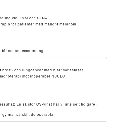
ndling vid CMM och SLN+
erapin för patienter med malignt melanom
ätt för melanomscreening
t bröst- och lungcancer med hjärnmetastaser
monoterapi mot inoperabel NSCLC
ltat: En så stor OS-vinst har vi inte sett tidigare i
 gynnar särskilt de operabla