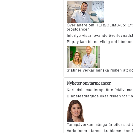
Överläkare om HER2CLIMB-05: Ett 
bröstcancer
Inluriyo visar lovande överlevnad
Piqray kan bli en viktig del i beh
Statiner verkar minska risken att d
Nyheter om tarmcancer
Korttidsimmunterapi är effektivt 
Diabetesdiagnos ökar risken för tj
Tarmpåverkan många år efter strå
Variationer i tarmmikrobiomet kan 