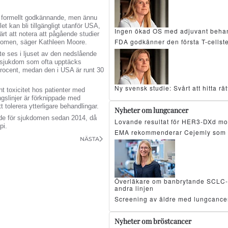
bt formellt godkännande, men ännu
et kan bli tillgängligt utanför USA,
Ingen ökad OS med adjuvant beha
ärt att notera att pågående studier
FDA godkänner den första T-cellst
kdomen, säger Kathleen Moore.
te ses i ljuset av den nedslående
g sjukdom som ofta upptäcks
rocent, medan den i USA är runt 30
Ny svensk studie: Svårt att hitta r
nt toxicitet hos patienter med
ngslinjer är förknippade med
 tolerera ytterligare behandlingar.
Nyheter om lungcancer
ade för sjukdomen sedan 2014, då
Lovande resultat för HER3-DXd mo
pi.
EMA rekommenderar Cejemly som 
NÄSTA
Överläkare om banbrytande SCLC-resu
andra linjen
Screening av äldre med lungcancer
Nyheter om bröstcancer