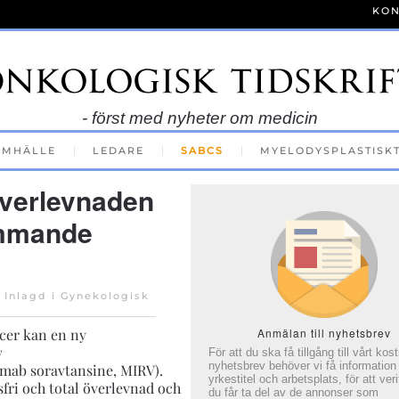
KON
- först med nyheter om medicin
AMHÄLLE
LEDARE
SABCS
MYELODYSPLASTISK
överlevnaden
ommande
. Inlagd i
Gynekologisk
cer kan en ny
Anmälan till nyhetsbrev
v
För att du ska få tillgång till vårt kos
nyhetsbrev behöver vi få information
mab soravtansine, MIRV).
yrkestitel och arbetsplats, för att veri
sfri och total överlevnad och
du får ta del av de annonser som