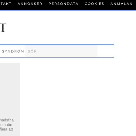
TAKT
ANNONSER
PERSONDATA
COOKIES
ANMÄLAN
T SYNDROM
tnadsfria
 om din
fiera att