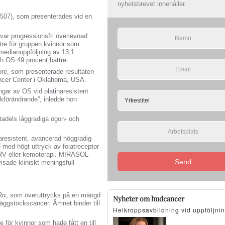
nyhetsbrevet innehåller.
5507), som presenterades vid en
var progressionsfri överlevnad
tre för gruppen kvinnor som
edianuppföljning av 13,1
h OS 49 procent bättre.
ore, som presenterade resultaten
ncer Center i Oklahoma, USA.
ringar av OS vid platinaresistent
ikförändrande”, inledde hon
tadels låggradiga ögon- och
aresistent, avancerad höggradig
e med högt uttryck av folatreceptor
MIRV eller kemoterapi. MIRASOL
Send
isade kliniskt meningsfull
FRα, som överuttrycks på en mängd
Nyheter om hudcancer
r äggstockscancer. Ämnet binder till
Helkroppsavbildning vid uppföljni
för kvinnor som hade fått en till