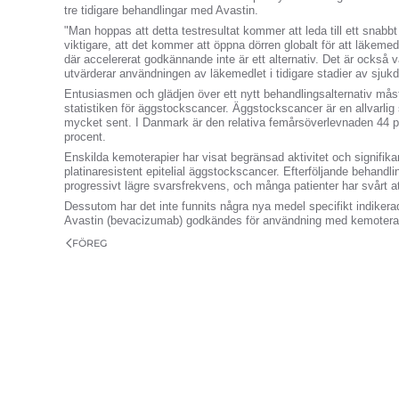
tre tidigare behandlingar med Avastin.
"Man hoppas att detta testresultat kommer att leda till ett snab
viktigare, att det kommer att öppna dörren globalt för att läkemedl
där accelererat godkännande inte är ett alternativ. Det är också v
utvärderar användningen av läkemedlet i tidigare stadier av sju
Entusiasmen och glädjen över ett nytt behandlingsalternativ mås
statistiken för äggstockscancer. Äggstockscancer är en allvarli
mycket sent. I Danmark är den relativa femårsöverlevnaden 44 p
procent.
Enskilda kemoterapier har visat begränsad aktivitet och signifika
platinaresistent epitelial äggstockscancer. Efterföljande behandli
progressivt lägre svarsfrekvens, och många patienter har svårt att
Dessutom har det inte funnits några nya medel specifikt indiker
Avastin (bevacizumab) godkändes för användning med kemotera
FÖREG