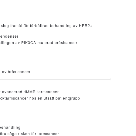
steg framåt för förbättrad behandling av HER2+
stendenser
andlingen av PIK3CA-muterad bröstcancer
ö av bröstcancer
mot avancerad dMMR-tarmcancer
ocktarmscancer hos en utsatt patientgrupp
lbehandling
förutsäga risken för tarmcancer