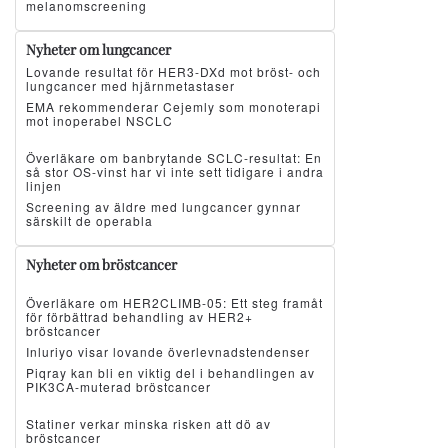
melanomscreening
Nyheter om lungcancer
Lovande resultat för HER3-DXd mot bröst- och
lungcancer med hjärnmetastaser
EMA rekommenderar Cejemly som monoterapi
mot inoperabel NSCLC
Överläkare om banbrytande SCLC-resultat: En
så stor OS-vinst har vi inte sett tidigare i andra
linjen
Screening av äldre med lungcancer gynnar
särskilt de operabla
Nyheter om bröstcancer
Överläkare om HER2CLIMB-05: Ett steg framåt
för förbättrad behandling av HER2+
bröstcancer
Inluriyo visar lovande överlevnadstendenser
Piqray kan bli en viktig del i behandlingen av
PIK3CA-muterad bröstcancer
Statiner verkar minska risken att dö av
bröstcancer