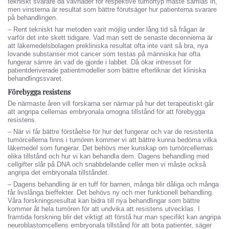
tekniskt svårare då vävnader för respektive tumörtyp måste samlas in,
men vinsterna är resultat som bättre förutsäger hur patienterna svarare
på behandlingen.
– Rent tekniskt har metoden varit möjlig under lång tid så frågan är
varför det inte skett tidigare. Vad man sett de senaste decennierna är
att läkemedelsbolagen prekliniska resultat ofta inte varit så bra, nya
lovande substanser mot cancer som testas på människa har ofta
fungerar sämre än vad de gjorde i labbet. Då ökar intresset för
patientderiverade patientmodeller som bättre efterliknar det kliniska
behandlingssvaret.
Förebygga resistens
De närmaste åren vill forskarna ser närmar på hur det terapeutiskt går
att angripa cellernas embryonala omogna tillstånd för att förebygga
resistens. ­
– När vi får bättre förståelse för hur det fungerar och var de resistenta
tumörcellerna finns i tumören kommer vi att bättre kunna bedöma vilka
läkemedel som fungerar. Det behövs mer kunskap om tumörcellernas
olika tillstånd och hur vi kan behandla dem. Dagens behandling med
cellgifter slår på DNA och snabbdelande celler men vi måste också
angripa det embryonala tillståndet.
– Dagens behandling är en tuff för barnen, många blir dåliga och många
får livslånga bieffekter. Det behövs ny och mer funktionell behandling.
Våra forskningsresultat kan bidra till nya behandlingar som bättre
kommer åt hela tumören för att undvika att resistens utvecklas. I
framtida forskning blir det viktigt att förstå hur man specifikt kan angripa
neuroblastomcellens embryonala tillstånd för att bota patienter, säger