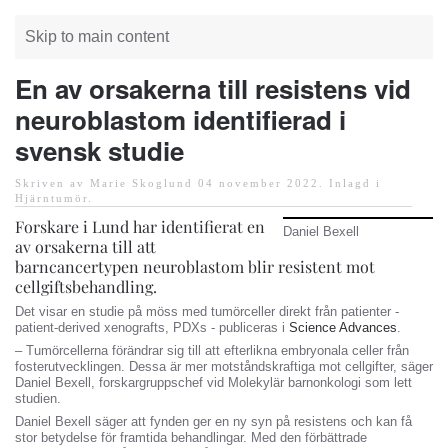
Skip to main content
En av orsakerna till resistens vid
neuroblastom identifierad i
svensk studie
Skriven av Marie Skoglund
04 november 2022
. Inlagd i
Hjärntumör
.
Forskare i Lund har identifierat en
Daniel Bexell
av orsakerna till att
barncancertypen neuroblastom blir resistent mot
cellgiftsbehandling.
Det visar en studie på möss med tumörceller direkt från patienter -
patient-derived xenografts, PDXs - publiceras i
Science Advances
.
– Tumörcellerna förändrar sig till att efterlikna embryonala celler från
fosterutvecklingen. Dessa är mer motståndskraftiga mot cellgifter, säger
Daniel Bexell, forskargruppschef vid Molekylär barnonkologi som lett
studien.
Daniel Bexell säger att fynden ger en ny syn på resistens och kan få
stor betydelse för framtida behandlingar. Med den förbättrade