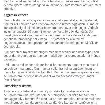
försöksmodellen går det att förstå tumörens mekanismer bättre, vilket
ger möjligheter att förutsäga vilka läkemedel som kommer att vara mest
effektiva.
Aggressiv cancer
Neuroblastom är en aggressiv cancer i det sympatiska nervsystemet,
framför allt i binjuren och i nervvävnaderna utmed ryggraden. Tumörer
kan sprida sig till bland annat benmärg, ben, lever och lungor. Varje år
insjuknar ungefär 20 barn i Sverige, de flesta före fyllda två år. De
molekylära orsakerna bakom cancerformen är bara delvis kända, men
genetiska förändringar är viktiga. En fjärdedel av alla fall av
högriskneuroblastom uppstår när den cancerdrivande genen MYCN är
överuttryckt.
Sjukdomen är mycket heterogen med flera stadier och undertyper, och
det är därför svårt att ta fram en modell som är representativ för många
patienter.
– Vi kan se skillnader dels mellan olika patienters tumörer men även i
en och samma tumör. Om man tar celler från olika områden inom en
tumör kan man få väldigt olika utfall. Det hör ihop med aggressiviteten i
neuroblastom, cellerna utvecklar olika överlevnadsstrategier, säger
Daniel Bexell.
Utvecklar resistens
Trots intensiv behandling med cytostatika kan metastaserande
neuroblastom vara svår att bota och prognosen är dålig för barn med
den aggressiva formen. En orsak är att tumören ofta utvecklar resistens
mot läkemedel. Lundaforskarnas tar därför sikte på hur tumörcellerna