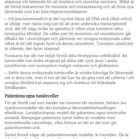
anpassar sitt beteende för att överleva och utvecklar resistens. Målet är
att förstå mekanismer för resistens och metastasering och att finna nya
läkemedel som kan bota högriskneuroblastom.
– Vid precisionsmedicin är det mycket fokus på DNA-nivå vilket också
är viktigt, men nästa steg kan bli att även undersöka transkriptionell
nivå, det vill säga nivåer av genuttryck vilket visar tumörens olika
fenotypiska tillstånd. De celler som bli resistenta vid neuroblastom går
tillbaka lite i utvecklingen och påminner om omogna embryonala celler,
vilket är ett rätt logiskt fynd vid denna cancerform. Tumörens plasticitet
är slående, den byter skepnad.
Forskarna har allt mer börjat förstå olika fenotypiska celltillstånd. Att
tumörceller kan ändra skepnad på detta sätt syns även i andra
tumörformer som exempelvis malignt melanom och glioblastom.
– Varför dessa embryonala tumörceller är mindre känsliga för läkemedel
vet vi ännu inte, men vi tror att det kan ha att göra med att cellerna i sitt
omogna tillstånd kan anpassa sig och överleva vid förändrade
förhållanden.
Patientens egna tumörceller
För att förstå vad som händer när tumören blir resistent, behövs bra
sjukdomsmodeller där den komplexa läkemedelsbehandlingen
efterliknas. Lundaforskarnas modell där patientens egna tumörceller
används återspeglar patientens tumör bättre än modeller med
konventionella cancerlinjer, vilka förlorar en del av det som gör
patienttumören unik.
Daniel Bexell säger att patientderiverade modeller är framtiden. De är