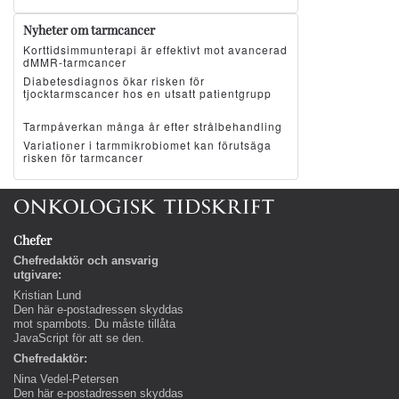
Nyheter om tarmcancer
Korttidsimmunterapi är effektivt mot avancerad
dMMR-tarmcancer
Diabetesdiagnos ökar risken för
tjocktarmscancer hos en utsatt patientgrupp
Tarmpåverkan många år efter strålbehandling
Variationer i tarmmikrobiomet kan förutsäga
risken för tarmcancer
Chefer
Chefredaktör och ansvarig
utgivare:
Kristian Lund
Den här e-postadressen skyddas
mot spambots. Du måste tillåta
JavaScript för att se den.
Chefredaktör:
Nina Vedel-Petersen
Den här e-postadressen skyddas