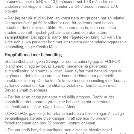
responsvarighet (DoR) var 13,9 månader mot 10,8 månader, och
andelen med respons i ≥12 månader var 34,8 procent versus 17,6
procent.
– När jag ser på studien kan jag konstatera att gruppen har en relativt
låg medianålder på 60 år vilket är ungt för patienter med denna
mutation, de brukar vara äldre. Patienterna hade, som i de flesta
studier, även ett mycket gott allmäntillstånd och utan större
samsjuklighet. Det uppstår därför lite frågetecken kring hur väl våra
äldre och sjuka patienter kommer att tolerera denna relativt aggressiva
behandling, säger Cecilia Merk.
Hoppfullt med mer behandling
Standardbehandlingen i Sverige för denna patientgrupp är FOLFOX,
ibland med tillägg av bevacizumab, beroende på patientens
allmäntillstånd och samsjuklighet. Även syftet med behandlingen är
avgörande, det vill säga om sjukdomen bedöms som potentiellt
resektabel eller ej. Om tanken är konverteringsbehandling inför kurativt
syftande operation, kan tre olika cytostatiska i kombination med
Bevacizumab övervägas.
– Det här är en grupp patienter med dålig prognos. Därför är det
hoppfullt att det kommer ytterligare behandling när patientens
allmäntillstånd tillåter, säger Cecilia Merk.
EC+FOLFOX gav enligt författarna hanterbara biverkningar. Allvarliga
behandlingsrelaterade biverkningar inträffade hos 46 procent i
försöksgruppen och hos 39 procent i kontrollgruppen.
– Det var ändå betydligt vanligare med allvarliga biverkningar i