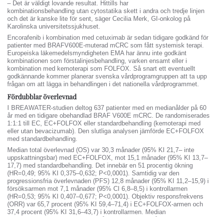
– Det är väldigt lovande resultat. Hittills har
kombinationsbehandling utan cytostatika skett i andra och tredje linjen
och det är kanske lite för sent, säger Cecilia Merk, GI-onkolog på
Karolinska universitetssjukhuset.
Encorafenib i kombination med cetuximab är sedan tidigare godkänd för
patienter med BRAFV600E-muterad mCRC som fått systemisk terapi.
Europeiska läkemedelsmyndigheten EMA har ännu inte godkänt
kombinationen som förstalinjesbehandling, varken ensamt eller i
kombination med kemoterapi som FOLFOX. Så snart ett eventuellt
godkännande kommer planerar svenska vårdprogramgruppen att ta upp
frågan om att lägga in behandlingen i det nationella vårdprogrammet.
Fördubblar överlevnad
I BREAWATER-studien deltog 637 patienter med en medianålder på 60
år med en tidigare obehandlad BRAF V600E mCRC. De randomiserades
1:1:1 till EC, EC+FOLFOX eller standardbehandling (kemoterapi med
eller utan bevacizumab). Den slutliga analysen jämförde EC+FOLFOX
med standardbehandling.
Median total överlevnad (OS) var 30,3 månader (95% KI 21,7– inte
uppskattningsbar) med EC+FOLFOX, mot 15,1 månader (95% KI 13,7–
17,7) med standardbehandling. Det innebär en 51 procentig ökning
(HR=0,49; 95% KI 0,375–0,632; P<0,0001). Samtidig var den
progressionsfria överlevnaden (PFS) 12,8 månader (95% KI 11,2–15,9) i
försöksarmen mot 7,1 månader (95% CI 6,8–8,5) i kontrollarmen
(HR=0,53; 95% KI 0,407–0,677; P<0,0001). Objektiv responsfrekvens
(ORR) var 65,7 procent (95% KI 59,4–71,4) i EC+FOLFOX-armen och
37,4 procent (95% KI 31,6–43,7) i kontrollarmen. Median