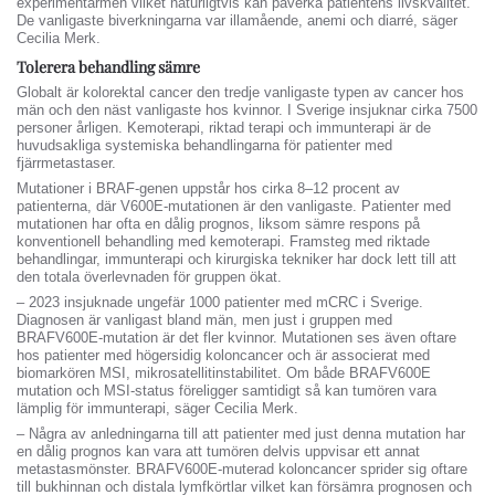
experimentarmen vilket naturligtvis kan påverka patientens livskvalitet.
De vanligaste biverkningarna var illamående, anemi och diarré, säger
Cecilia Merk.
Tolerera behandling sämre
Globalt är kolorektal cancer den tredje vanligaste typen av cancer hos
män och den näst vanligaste hos kvinnor. I Sverige insjuknar cirka 7500
personer årligen. Kemoterapi, riktad terapi och immunterapi är de
huvudsakliga systemiska behandlingarna för patienter med
fjärrmetastaser.
Mutationer i BRAF-genen uppstår hos cirka 8–12 procent av
patienterna, där V600E-mutationen är den vanligaste. Patienter med
mutationen har ofta en dålig prognos, liksom sämre respons på
konventionell behandling med kemoterapi. Framsteg med riktade
behandlingar, immunterapi och kirurgiska tekniker har dock lett till att
den totala överlevnaden för gruppen ökat.
– 2023 insjuknade ungefär 1000 patienter med mCRC i Sverige.
Diagnosen är vanligast bland män, men just i gruppen med
BRAFV600E-mutation är det fler kvinnor. Mutationen ses även oftare
hos patienter med högersidig koloncancer och är associerat med
biomarkören MSI, mikrosatellitinstabilitet. Om både BRAFV600E
mutation och MSI-status föreligger samtidigt så kan tumören vara
lämplig för immunterapi, säger Cecilia Merk.
– Några av anledningarna till att patienter med just denna mutation har
en dålig prognos kan vara att tumören delvis uppvisar ett annat
metastasmönster. BRAFV600E-muterad koloncancer sprider sig oftare
till bukhinnan och distala lymfkörtlar vilket kan försämra prognosen och