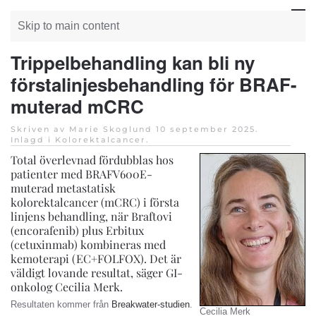
Skip to main content
Trippelbehandling kan bli ny
förstalinjesbehandling för BRAF-
muterad mCRC
Skriven av Marie Skoglund
10 september 2025
.
Inlagd i
Kolorektalcancer
.
Total överlevnad fördubblas hos
patienter med BRAFV600E-
muterad metastatisk
kolorektalcancer (mCRC) i första
linjens behandling, när Braftovi
(encorafenib) plus Erbitux
(cetuxinmab) kombineras med
kemoterapi (EC+FOLFOX). Det är
väldigt lovande resultat, säger GI-
onkolog Cecilia Merk.
Resultaten kommer från
Breakwater-studien
.
Cecilia Merk