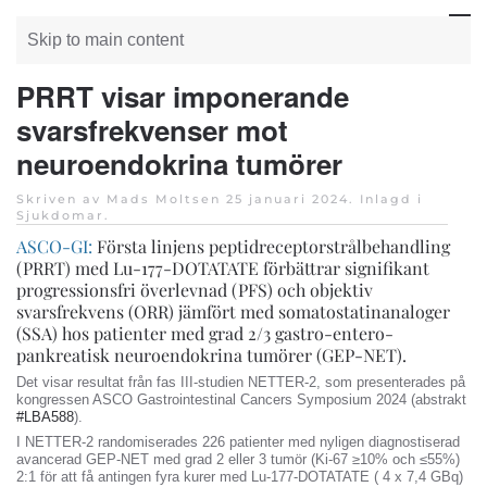
Skip to main content
PRRT visar imponerande
svarsfrekvenser mot
neuroendokrina tumörer
Skriven av Mads Moltsen
25 januari 2024
. Inlagd i
Sjukdomar
.
ASCO-GI:
Första linjens peptidreceptorstrålbehandling
(PRRT) med Lu-177-DOTATATE förbättrar signifikant
progressionsfri överlevnad (PFS) och objektiv
svarsfrekvens (ORR) jämfört med somatostatinanaloger
(SSA) hos patienter med grad 2/3 gastro-entero-
pankreatisk neuroendokrina tumörer (GEP-NET).
Det visar resultat från fas III-studien NETTER-2, som presenterades på
kongressen ASCO Gastrointestinal Cancers Symposium 2024 (abstrakt
#LBA588
).
I NETTER-2 randomiserades 226 patienter med nyligen diagnostiserad
avancerad GEP-NET med grad 2 eller 3 tumör (Ki-67 ≥10% och ≤55%)
2:1 för att få antingen fyra kurer med Lu-177-DOTATATE ( 4 x 7,4 GBq)