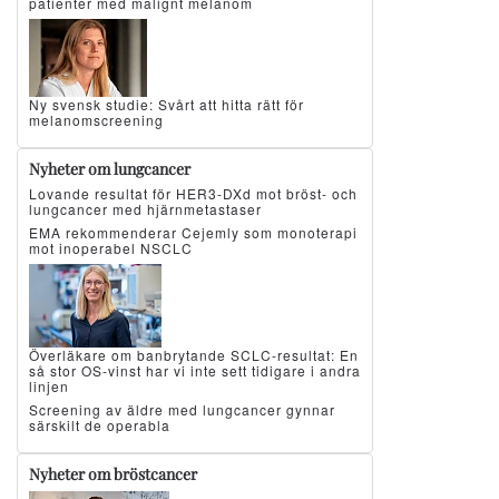
patienter med malignt melanom
Ny svensk studie: Svårt att hitta rätt för
melanomscreening
Nyheter om lungcancer
Lovande resultat för HER3-DXd mot bröst- och
lungcancer med hjärnmetastaser
EMA rekommenderar Cejemly som monoterapi
mot inoperabel NSCLC
Överläkare om banbrytande SCLC-resultat: En
så stor OS-vinst har vi inte sett tidigare i andra
linjen
Screening av äldre med lungcancer gynnar
särskilt de operabla
Nyheter om bröstcancer