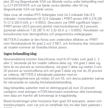
plus 30 mg långverkande SSA var åttonde vecka under behandling med
Lu-177-DOTATATE och var fjärde vecka därefter, eller 60 mg
långverkande SSA var fjärde vecka.
Data visar att median-PFS förlängdes med 14,3 månader från 8,5
månader i kontrollarmen till 22,8 månader i PRRT-armen (HR 0,276 [95
% CI 0,182-0,418; p < 0,0001). Dessutom var ORR signifikant högre i
PRRT-armen (43,0 procent) jämfört med kontrollarmen (9,3 procent)
(justerad oddskvot 7,81 (95 % KI 3,32-18,4; p < 0,0001). Resultaten var
konsekventa över demografiska och prognostiska undergrupper.
NETTER-2-studien är den första som undersöker effekten av PRRT
som förstahandsval för grad 2 och 3 NET, och forskarna drar slutsatsen
att studien kommer att förändra klinisk praxis.
Ingen behandling idag
Neuroendokrina tumörer klassificeras med Ki-67-index som grad 1, 2
eller 3, beroende på hur snabbt cellerna delar sig. Vid grad 1 delar sig
färre än tre procent av tumörcellerna, vid grad 2 delar sig mellan 3 och
20 procent av tumörcellerna och vid grad 3 delar sig mer än 20 procent
av cellerna. NETTER-2 inkluderade patienter med en
tumördelningsfrekvens på mellan 10 och 55, och dessa patienter saknar
för närvarande en naturlig förstahandsbehandling.
Idag behandlas patienter med en delningsgrad på över 10 procent
vanligtvis med antingen mTOR-hämmaren everolimus eller kemoterapi,
men data om framför allt kemoterapi är knapphändig.
Bland biverkningar lyfter forskarna fram grad 3/4 leukopeni, anemi och
trombocytopeni, som var och en inträffade hos tre eller färre patienter i