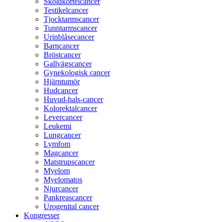
Sköldkörtelcancer
Testikelcancer
Tjocktarmscancer
Tunntarmscancer
Urinblåsecancer
Barncancer
Bröstcancer
Gallvägscancer
Gynekologisk cancer
Hjärntumör
Hudcancer
Huvud-hals-cancer
Kolorektalcancer
Levercancer
Leukemi
Lungcancer
Lymfom
Magcancer
Matstrupscancer
Myelom
Myelomatos
Njurcancer
Pankreascancer
Urogenital cancer
Kongresser