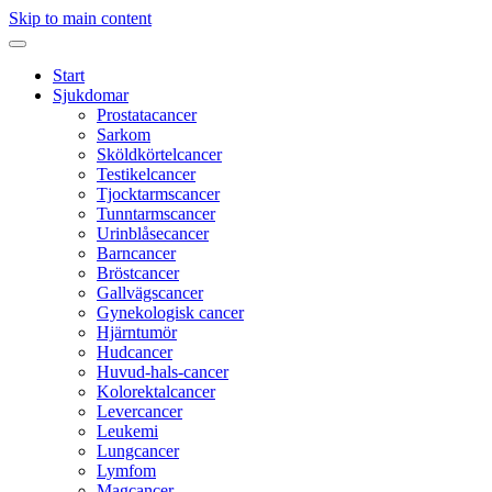
Skip to main content
Start
Sjukdomar
Prostatacancer
Sarkom
Sköldkörtelcancer
Testikelcancer
Tjocktarmscancer
Tunntarmscancer
Urinblåsecancer
Barncancer
Bröstcancer
Gallvägscancer
Gynekologisk cancer
Hjärntumör
Hudcancer
Huvud-hals-cancer
Kolorektalcancer
Levercancer
Leukemi
Lungcancer
Lymfom
Magcancer