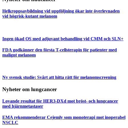
Helkroppsavbildning vid uppföljning ökar inte överlevnaden
vid högrisk-kutant melanom
Ingen ökad OS med adjuvant behandling vid CMM och SLN+
FDA godkänner den första T-cellsterapin för patienter med
malignt melanom
Ny svensk studie: Svårt att hitta rätt för melanomscreening
Nyheter om lungcancer
Lovande resultat för HER3-DXd mot bröst- och lungcancer
med hjärnmetastaser
EMA rekommenderar Cejemly som monoterapi mot inoperabel
NSCLC