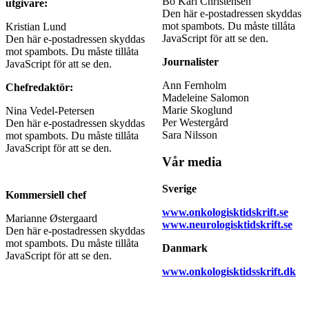
Bo Karl Christensen
utgivare:
Den här e-postadressen skyddas
mot spambots. Du måste tillåta
Kristian Lund
JavaScript för att se den.
Den här e-postadressen skyddas
mot spambots. Du måste tillåta
Journalister
JavaScript för att se den.
Ann Fernholm
Chefredaktör:
Madeleine Salomon
Marie Skoglund
Nina Vedel-Petersen
Per Westergård
Den här e-postadressen skyddas
Sara Nilsson
mot spambots. Du måste tillåta
JavaScript för att se den.
Vår media
Sverige
Kommersiell chef
www.onkologisktidskrift.se
Marianne Østergaard
www.neurologisktidskrift.se
Den här e-postadressen skyddas
mot spambots. Du måste tillåta
Danmark
JavaScript för att se den.
www.onkologisktidsskrift.dk