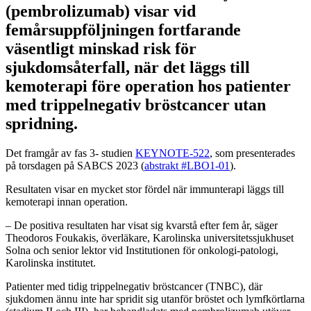
(pembrolizumab) visar vid
femårsuppföljningen fortfarande
väsentligt minskad risk för
sjukdomsåterfall, när det läggs till
kemoterapi före operation hos patienter
med trippelnegativ bröstcancer utan
spridning.
Det framgår av fas 3- studien
KEYNOTE-522
, som presenterades
på torsdagen på SABCS 2023 (
abstrakt #LBO1-01
).
Resultaten visar en mycket stor fördel när immunterapi läggs till
kemoterapi innan operation.
– De positiva resultaten har visat sig kvarstå efter fem år, säger
Theodoros Foukakis, överläkare, Karolinska universitetssjukhuset
Solna och senior lektor vid Institutionen för onkologi-patologi,
Karolinska institutet.
Patienter med tidig trippelnegativ bröstcancer (TNBC), där
sjukdomen ännu inte har spridit sig utanför bröstet och lymfkörtlarna