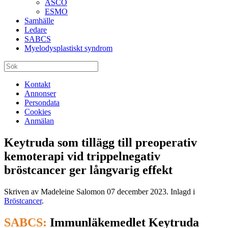
ASCO
ESMO
Samhälle
Ledare
SABCS
Myelodysplastiskt syndrom
Kontakt
Annonser
Persondata
Cookies
Anmälan
Keytruda som tillägg till preoperativ
kemoterapi vid trippelnegativ
bröstcancer ger långvarig effekt
Skriven av Madeleine Salomon
07 december 2023
. Inlagd i
Bröstcancer
.
SABCS:
Immunläkemedlet Keytruda