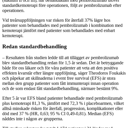
(stadium II och III), har behandladats med pembrolizumab utöver
standardkemoterapi före operationen, följt av pembrolizumab efter
operationen.
Vid treårsuppföljningen var risken för återfall 37% lägre hos
patienter som behandlades med pembrolizumab i kombination med
kemoterapi jämfört med patienter som behandlades med enbart
kemoterapi.
Redan standardbehandling
– Resultaten från studien ledde till att tillägget av pembrolizumab
blev standardbehandling redan för 1,5 år sedan. Det är betryggande
både för oss läkare och för våra patienter att veta att den positiva
effekten kvarstår efter längre uppföljning, säger Theodoros Foukakis
och påpekar att skillnaderna i event free survival (EFS) är stora
mellan den grupp patienter som fått immunterapi innan operation
och de som endast fått standardbehandling, närmare bestämt 9%.
Efter 5 år var EFS bland patienter behandlade med pembrolizumab
plus kemoterapi 81,3 %, jämfört med 72,3 % i placeboarmen, vilket
alltså minskade risken för återfall, progression, komplikationer eller
död med 37 % (HR, 0,63; 95 % CI 0,49-0,81). Median (EFS)
nåddes inte i någon av grupperna.