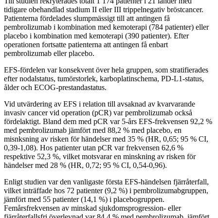
Till studien rekryterades totalt 1 174 patienter i 21 länder med
tidigare obehandlad stadium II eller III trippelnegativ bröstcancer.
Patienterna fördelades slumpmässigt till att antingen få
pembrolizumab i kombination med kemoterapi (784 patienter) eller
placebo i kombination med kemoterapi (390 patienter). Efter
operationen fortsatte patienterna att antingen få enbart
pembrolizumab eller placebo.
EFS-fördelen var konsekvent över hela gruppen, som stratifierades
efter nodalstatus, tumörstorlek, karboplatinschema, PD-L1-status,
ålder och ECOG-prestandastatus.
Vid utvärdering av EFS i relation till avsaknad av kvarvarande
invasiv cancer vid operation (pCR) var pembrolizumab också
fördelaktigt. Bland dem med pCR var 5-års EFS-frekvensen 92,2 %
med pembrolizumab jämfört med 88,2 % med placebo, en
misnksning av risken för händelser med 35 % (HR, 0,65; 95 % CI,
0,39-1,08). Hos patienter utan pCR var frekvensen 62,6 %
respektive 52,3 %, vilket motsvarar en minskning av risken för
händelser med 28 % (HR, 0,72; 95 % CI, 0,54-0,96).
Enligt studien var den vanligaste första EFS-händelsen fjärråterfall,
vilket inträffade hos 72 patienter (9,2 %) i pembrolizumabgruppen,
jämfört med 55 patienter (14,1 %) i placebogruppen.
Femårsfrekvensen av minskad sjukdomsprogression- eller
fjärråterfallsfri överlevnad var 84,4 % med pembrolizumab, jämfört