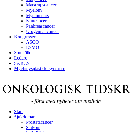
Matstrupscancer
Myelom
Myelomatos
Njurcancer
Pankreascancer
Urogenital cancer
Kongresser
ASCO
ESMO
Samhälle
Ledare
SABCS
Myelodysplastiskt syndrom
- först med nyheter om medicin
Start
Sjukdomar
Prostatacancer
Sarkom