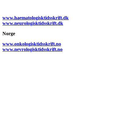
www.haematologisktidsskrift.dk
www.neurologisktidsskrift.dk
Norge
www.onkologisktidsskrift.no
www.nevrologisktidsskrift.no