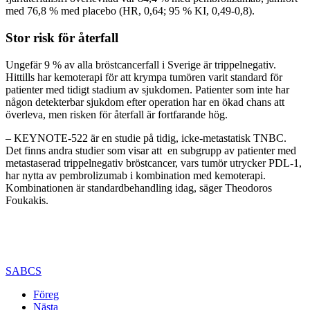
med 76,8 % med placebo (HR, 0,64; 95 % KI, 0,49-0,8).
Stor risk för återfall
Ungefär 9 % av alla bröstcancerfall i Sverige är trippelnegativ.
Hittills har kemoterapi för att krympa tumören varit standard för
patienter med tidigt stadium av sjukdomen. Patienter som inte har
någon detekterbar sjukdom efter operation har en ökad chans att
överleva, men risken för återfall är fortfarande hög.
– KEYNOTE-522 är en studie på tidig, icke-metastatisk TNBC.
Det finns andra studier som visar att en subgrupp av patienter med
metastaserad trippelnegativ bröstcancer, vars tumör utrycker PDL-1,
har nytta av pembrolizumab i kombination med kemoterapi.
Kombinationen är standardbehandling idag, säger Theodoros
Foukakis.
SABCS
Föreg
Nästa