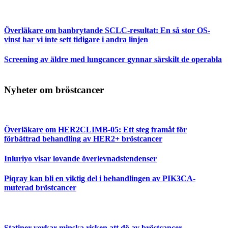
Överläkare om banbrytande SCLC-resultat: En så stor OS-
vinst har vi inte sett tidigare i andra linjen
Screening av äldre med lungcancer gynnar särskilt de operabla
Nyheter om bröstcancer
Överläkare om HER2CLIMB-05: Ett steg framåt för
förbättrad behandling av HER2+ bröstcancer
Inluriyo visar lovande överlevnadstendenser
Piqray kan bli en viktig del i behandlingen av PIK3CA-
muterad bröstcancer
Statiner verkar minska risken att dö av bröstcancer