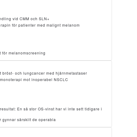
ndling vid CMM och SLN+
erapin för patienter med malignt melanom
ätt för melanomscreening
t bröst- och lungcancer med hjärnmetastaser
monoterapi mot inoperabel NSCLC
ltat: En så stor OS-vinst har vi inte sett tidigare i
 gynnar särskilt de operabla