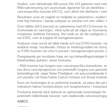
Studien, som inkluderade 466 prover från 423 patienter med met
RNA-sekvensering och avancerade algoritmer för att identifiera 
cancerspecifika fusioner (HCCS), som alltså inte återfanns i nor
Resultaten visar att ungefär en tredjedel av patienterna i studi
med hög frekvens i basala subtyper av tumörer och mer sällan i 
Över hälften (64,5 procent) av patienterna med HCCS-fusioner h
involverade en cancergen, vilket tyder på att några av fusionern
mutationer, bedömer forskarna. Det stöds av att det vanligaste c
var ESR1, som är kopplat till östrogenreceptorn.
Analysen visar också att både kända och nya ESR1-fusioner, var
endokrin terapi, resulterade i förlust av bindningsställen för ö
av ESR1-fusioner var cirka 5 procent i östrogenreceptor-positiv 
Övergripande ger resultaten hopp om nya behandlingsstrategier fö
förbehandlad sjukdom, anser forskarna.
– RNA-fusioner kan fungera som cancerspecifika biomarkörer, ev
kan driva cancerprogression och potentiellt fungera som personl
behandlingsmål, säger Nolan Priedigkeit i ett pressmeddelande 
och postdoc vid Dana-Farber Cancer Institute och Broad Institut
Även om forskningen är av preliminär karaktär, så pekar den på en
mekanism bakom tumörevolution och terapiresistens i metastase
Forskarna betonar dock behovet av optimerade teststrategier för
potentiellt målinriktade fusioner, som traditionella sekvenserings
SABCS