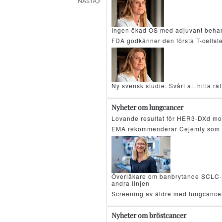
NÄSTA
Ingen ökad OS med adjuvant beha
FDA godkänner den första T-cellst
Ny svensk studie: Svårt att hitta r
Nyheter om lungcancer
Lovande resultat för HER3-DXd mo
EMA rekommenderar Cejemly som 
Överläkare om banbrytande SCLC-resu
andra linjen
Screening av äldre med lungcancer
Nyheter om bröstcancer