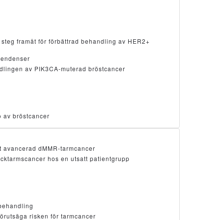
steg framåt för förbättrad behandling av HER2+
stendenser
andlingen av PIK3CA-muterad bröstcancer
ö av bröstcancer
mot avancerad dMMR-tarmcancer
ocktarmscancer hos en utsatt patientgrupp
lbehandling
förutsäga risken för tarmcancer