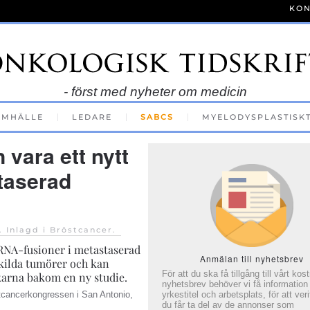
KON
- först med nyheter om medicin
AMHÄLLE
LEDARE
SABCS
MYELODYSPLASTISK
vara ett nytt
taserad
. Inlagd i
Bröstcancer
.
RNA-fusioner i metastaserad
Anmälan till nyhetsbrev
skilda tumörer och kan
För att du ska få tillgång till vårt kos
karna bakom en ny studie.
nyhetsbrev behöver vi få information
tcancerkongressen i San Antonio,
yrkestitel och arbetsplats, för att veri
du får ta del av de annonser som