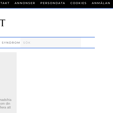
TAKT
ANNONSER
PERSONDATA
COOKIES
ANMÄLAN
T SYNDROM
tnadsfria
 om din
fiera att