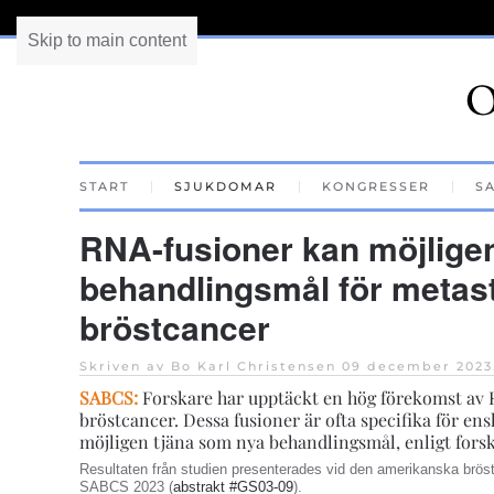
Skip to main content
START
SJUKDOMAR
KONGRESSER
S
RNA-fusioner kan möjligen 
behandlingsmål för metas
bröstcancer
Skriven av Bo Karl Christensen
09 december 2023
SABCS:
Forskare har upptäckt en hög förekomst av 
bröstcancer. Dessa fusioner är ofta specifika för en
möjligen tjäna som nya behandlingsmål, enligt fors
Resultaten från studien presenterades vid den amerikanska brös
SABCS 2023 (
abstrakt #GS03-09
).