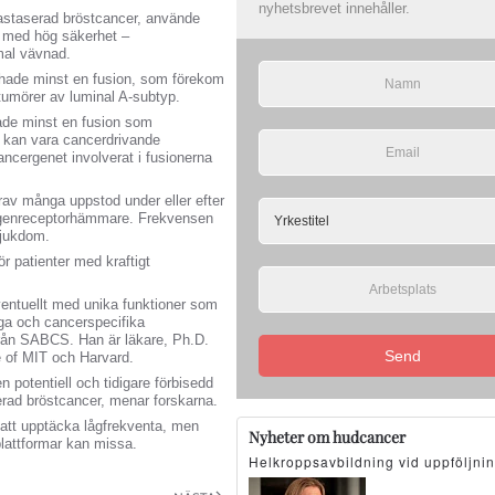
nyhetsbrevet innehåller.
astaserad bröstcancer, använde
– med hög säkerhet –
mal vävnad.
en hade minst en fusion, som förekom
tumörer av luminal A-subtyp.
ade minst en fusion som
a kan vara cancerdrivande
ancergenet involverat i fusionerna
av många uppstod under eller efter
strogenreceptorhämmare. Frekvensen
sjukdom.
r patienter med kraftigt
entuellt med unika funktioner som
iga och cancerspecifika
från SABCS. Han är läkare, Ph.D.
Send
e of MIT och Harvard.
 potentiell och tidigare förbisedd
rad bröstcancer, menar forskarna.
 att upptäcka lågfrekventa, men
Nyheter om hudcancer
plattformar kan missa.
Helkroppsavbildning vid uppföljni