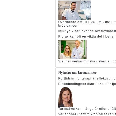
Överläkare om HER2CLIMB-05: Ett 
bröstcancer
Inluriyo visar lovande överlevnad
Piqray kan bli en viktig del i beh
Statiner verkar minska risken att d
Nyheter om tarmcancer
Korttidsimmunterapi är effektivt 
Diabetesdiagnos ökar risken för tj
Tarmpåverkan många år efter strå
Variationer i tarmmikrobiomet kan 