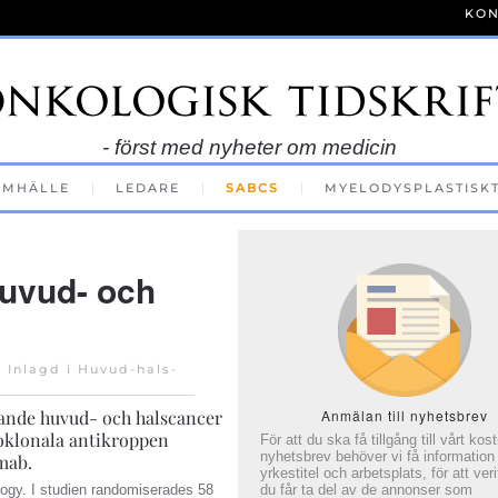
KON
- först med nyheter om medicin
AMHÄLLE
LEDARE
SABCS
MYELODYSPLASTISK
uvud- och
. Inlagd i
Huvud-hals-
ande huvud- och halscancer
Anmälan till nyhetsbrev
noklonala antikroppen
För att du ska få tillgång till vårt kos
nyhetsbrev behöver vi få information
mab.
yrkestitel och arbetsplats, för att veri
ology. I studien randomiserades 58
du får ta del av de annonser som