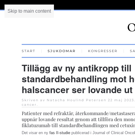
Skip to main content
START
SJUKDOMAR
KONGRESSER
S
Tillägg av ny antikropp till
standardbehandling mot h
halscancer ser lovande ut
Skriven av Natacha Houlind Petersen
22 maj 2023
cancer
.
Patienter med refraktär, återkommande/metastaser
uppnår lovande resultat genom att tillföra den mo
fiklatuzumab till standardbehandlingen med cetuxi
Det visar en ny
fas II-studie
publicerad i Journal of Clinical Onc