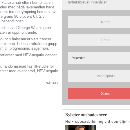
nyhetsbrevet innehåller.
fiklatuzumab eller i kombination
lades med båda läkemedlen hade
rocent tumörkrympning hos sex av
e gräns 90 procent CI, 2,3
v behandlingen.
i medicin vid George Washington
taten är uppmuntrande.
ud- och halscancer vars cancer
cetuximab. I denna refraktära grupp
 till progression, säger hon.
 patienter med HPV-negativ cancer,
 randomiserad fas III-studie för
ienter med avancerad, HPV-negativ
NÄSTA
Send
Nyheter om hudcancer
Helkroppsavbildning vid uppföljni