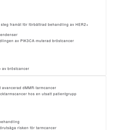
steg framåt för förbättrad behandling av HER2+
stendenser
andlingen av PIK3CA-muterad bröstcancer
ö av bröstcancer
mot avancerad dMMR-tarmcancer
ocktarmscancer hos en utsatt patientgrupp
lbehandling
förutsäga risken för tarmcancer