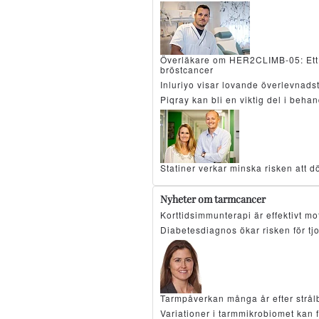
Överläkare om HER2CLIMB-05: Ett 
bröstcancer
Inluriyo visar lovande överlevnad
Piqray kan bli en viktig del i beh
Statiner verkar minska risken att d
Nyheter om tarmcancer
Korttidsimmunterapi är effektivt 
Diabetesdiagnos ökar risken för tj
Tarmpåverkan många år efter strå
Variationer i tarmmikrobiomet kan 