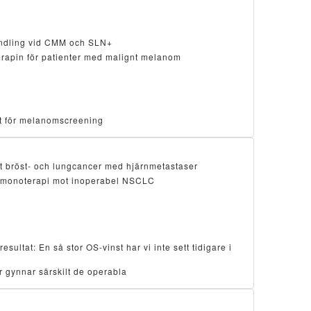
ndling vid CMM och SLN+
erapin för patienter med malignt melanom
ätt för melanomscreening
t bröst- och lungcancer med hjärnmetastaser
monoterapi mot inoperabel NSCLC
ltat: En så stor OS-vinst har vi inte sett tidigare i
 gynnar särskilt de operabla