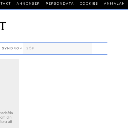
TAKT
ANNONSER
PERSONDATA
COOKIES
ANMÄLAN
T SYNDROM
tnadsfria
 om din
fiera att