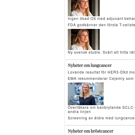
Ingen ökad OS med adjuvant beha
FDA godkänner den första T-cellst
Ny svensk studie: Svårt att hitta r
Nyheter om lungcancer
Lovande resultat för HER3-DXd mo
EMA rekommenderar Cejemly som 
Överläkare om banbrytande SCLC-resu
andra linjen
Screening av äldre med lungcancer
Nyheter om bröstcancer