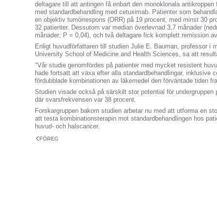
deltagare till att antingen få enbart den monoklonala antikroppen 
med standardbehandling med cetuximab. Patienter som behand
en objektiv tumörrespons (ORR) på 19 procent, med minst 30 p
32 patienter. Dessutom var median överlevnad 3,7 månader (nedr
månader; P = 0,04), och två deltagare fick komplett remission a
Enligt huvudförfattaren till studien Julie E. Bauman, professor 
University School of Medicine and Health Sciences, sa att resul
"Vår studie genomfördes på patienter med mycket resistent huv
hade fortsatt att växa efter alla standardbehandlingar, inklusive 
fördubblade kombinationen av läkemedel den förväntade tiden fram
Studien visade också på särskilt stor potential för undergruppen
där svarsfrekvensen var 38 procent.
Forskargruppen bakom studien arbetar nu med att utforma en stor,
att testa kombinationsterapin mot standardbehandlingen hos pat
huvud- och halscancer.
FÖREG