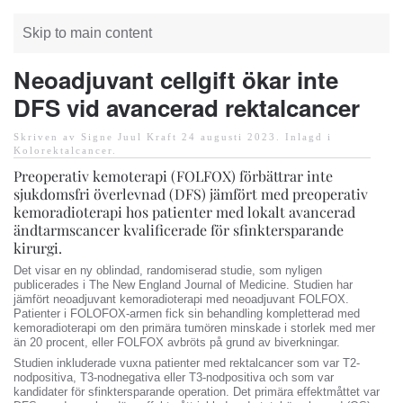
Skip to main content
Neoadjuvant cellgift ökar inte
DFS vid avancerad rektalcancer
Skriven av Signe Juul Kraft
24 augusti 2023
. Inlagd i
Kolorektalcancer
.
Preoperativ kemoterapi (FOLFOX) förbättrar inte
sjukdomsfri överlevnad (DFS) jämfört med preoperativ
kemoradioterapi hos patienter med lokalt avancerad
ändtarmscancer kvalificerade för sfinktersparande
kirurgi.
Det visar en ny oblindad, randomiserad studie, som nyligen
publicerades i The New England Journal of Medicine. Studien har
jämfört neoadjuvant kemoradioterapi med neoadjuvant FOLFOX.
Patienter i FOLOFOX-armen fick sin behandling kompletterad med
kemoradioterapi om den primära tumören minskade i storlek med mer
än 20 procent, eller FOLFOX avbröts på grund av biverkningar.
Studien inkluderade vuxna patienter med rektalcancer som var T2-
nodpositiva, T3-nodnegativa eller T3-nodpositiva och som var
kandidater för sfinktersparande operation. Det primära effektmåttet var