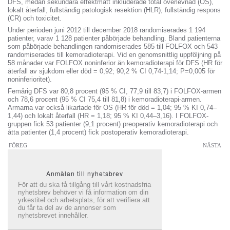
DFS, medan sekundära effektmått inkluderade total överlevnad (OS),
lokalt återfall, fullständig patologisk resektion (HLR), fullständig respons
(CR) och toxicitet.
Under perioden juni 2012 till december 2018 randomiserades 1 194
patienter, varav 1 128 patienter påbörjade behandling. Bland patienterna
som påbörjade behandlingen randomiserades 585 till FOLFOX och 543
randomiserades till kemoradioterapi. Vid en genomsnittlig uppföljning på
58 månader var FOLFOX noninferior än kemoradioterapi för DFS (HR för
återfall av sjukdom eller död = 0,92; 90,2 % CI 0,74-1,14; P=0,005 för
noninferioritet).
Femårig DFS var 80,8 procent (95 % CI, 77,9 till 83,7) i FOLFOX-armen
och 78,6 procent (95 % CI 75,4 till 81,8) i kemoradioterapi-armen.
Armarna var också likartade för OS (HR för död = 1,04; 95 % KI 0,74–
1,44) och lokalt återfall (HR = 1,18; 95 % KI 0,44–3,16). I FOLFOX-
gruppen fick 53 patienter (9,1 procent) preoperativ kemoradioterapi och
åtta patienter (1,4 procent) fick postoperativ kemoradioterapi.
FÖREG
NÄSTA
Anmälan till nyhetsbrev
För att du ska få tillgång till vårt kostnadsfria
nyhetsbrev behöver vi få information om din
yrkestitel och arbetsplats, för att verifiera att
du får ta del av de annonser som
nyhetsbrevet innehåller.