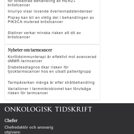
för förbättrad behandling av HER2+
bröstcancer
Inluriyo visar lovande överlevnadstendenser
Piqray kan bli en viktig del i behandlingen av
PIK3CA-muterad bröstcancer
Statiner verkar minska risken att dö av
bröstcancer
Nyheter om tarmcancer
Korttidsimmunterapi är effektivt mot avancerad
dMMR-tarmcancer
Diabetesdiagnos ökar risken för
tjocktarmscancer hos en utsatt patientgrupp
Tarmpåverkan många år efter strålbehandling
Variationer i tarmmikrobiomet kan förutsäga
risken för tarmcancer
Chefer
Chefredaktör och ansvarig
utgivare: