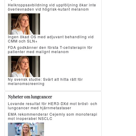
Helkroppsavbildning vid uppföljning ökar inte
överlevnaden vid högrisk-kutant melanom
Ingen ökad OS med adjuvant behandling vid
CMM och SLN+
FDA godkänner den första T-cellsterapin för
patienter med malignt melanom
Ny svensk studie: Svårt att hitta rätt för
melanomscreening
Nyheter om lungcancer
Lovande resultat för HER3-DXd mot bröst- och
lungcancer med hjärnmetastaser
EMA rekommenderar Cejemly som monoterapi
mot inoperabel NSCLC