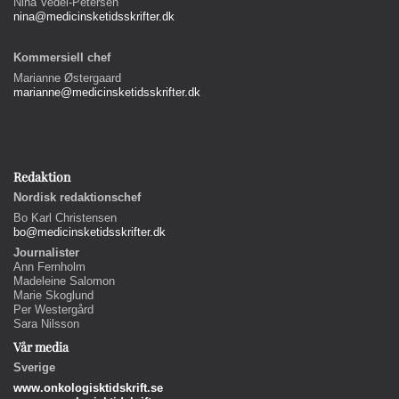
Nina Vedel-Petersen
nina@medicinsketidsskrifter.dk
Kommersiell chef
Marianne Østergaard
marianne@medicinsketidsskrifter.dk
Redaktion
Nordisk redaktionschef
Bo Karl Christensen
bo@medicinsketidsskrifter.dk
Journalister
Ann Fernholm
Madeleine Salomon
Marie Skoglund
Per Westergård
Sara Nilsson
Vår media
Sverige
www.onkologisktidskrift.se