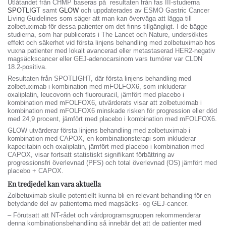
Utlåtandet från CHMP baseras på resultaten från fas III-studierna
SPOTLIGT
samt
GLOW
och uppdaterades av ESMO Gastric Cancer
Living Guidelines som säger att man kan överväga att lägga till
zolbetuximab för dessa patienter om det finns tillgängligt. I de bägge
studierna, som har publicerats i The Lancet och Nature, undersöktes
effekt och säkerhet vid första linjens behandling med zolbetuximab hos
vuxna patienter med lokalt avancerad eller metastaserad HER2-negativ
magsäckscancer eller GEJ-adenocarsinom vars tumörer var CLDN
18.2-positiva.
Resultaten från SPOTLIGHT, där första linjens behandling med
zolbetuximab i kombination med mFOLFOX6, som inkluderar
oxaliplatin, leucovorin och fluorouracil, jämfört med placebo i
kombination med mFOLFOX6, utvärderats visar att zolbetuximab i
kombination med mFOLFOX6 minskade risken för progression eller död
med 24,9 procent, jämfört med placebo i kombination med mFOLFOX6.
GLOW utvärderar första linjens behandling med zolbetuximab i
kombination med CAPOX, en kombinationsterapi som inkluderar
kapecitabin och oxaliplatin, jämfört med placebo i kombination med
CAPOX, visar fortsatt statistiskt signifikant förbättring av
progressionsfri överlevnad (PFS) och total överlevnad (OS) jämfört med
placebo + CAPOX.
En tredjedel kan vara aktuella
Zolbetuximab skulle potentiellt kunna bli en relevant behandling för en
betydande del av patienterna med magsäcks- og GEJ-cancer.
– Förutsatt att NT-rådet och vårdprogramsgruppen rekommenderar
denna kombinationsbehandling så innebär det att de patienter med