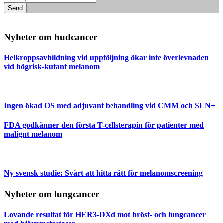
Send
Nyheter om hudcancer
Helkroppsavbildning vid uppföljning ökar inte överlevnaden
vid högrisk-kutant melanom
Ingen ökad OS med adjuvant behandling vid CMM och SLN+
FDA godkänner den första T-cellsterapin för patienter med
malignt melanom
Ny svensk studie: Svårt att hitta rätt för melanomscreening
Nyheter om lungcancer
Lovande resultat för HER3-DXd mot bröst- och lungcancer