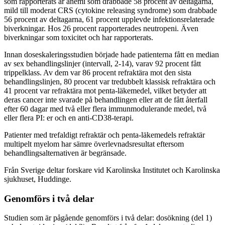
som rapporterats är anemi som drabbade 58 procent av deltagarna,
mild till moderat CRS (cytokine releasing syndrome) som drabbade
56 procent av deltagarna, 61 procent upplevde infektionsrelaterade
biverkningar. Hos 26 procent rapporterades neutropeni. Även
biverkningar som toxicitet och har rapporterats.
Innan doseskaleringsstudien började hade patienterna fått en median
av sex behandlingslinjer (intervall, 2-14), varav 92 procent fått
trippelklass. Av dem var 86 procent refraktära mot den sista
behandlingslinjen, 80 procent var tredubbelt klassisk refraktära och
41 procent var refraktära mot penta-läkemedel, vilket betyder att
deras cancer inte svarade på behandlingen eller att de fått återfall
efter 60 dagar med två eller flera immunmodulerande medel, två
eller flera PI: er och en anti-CD38-terapi.
Patienter med trefaldigt refraktär och penta-läkemedels refraktär
multipelt myelom har sämre överlevnadsresultat eftersom
behandlingsalternativen är begränsade.
Från Sverige deltar forskare vid Karolinska Institutet och Karolinska
sjukhuset, Huddinge.
Genomförs i två delar
Studien som är pågående genomförs i två delar: dosökning (del 1)