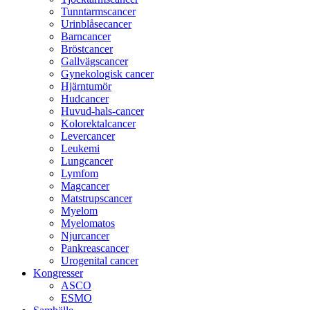
Tunntarmscancer
Urinblåsecancer
Barncancer
Bröstcancer
Gallvägscancer
Gynekologisk cancer
Hjärntumör
Hudcancer
Huvud-hals-cancer
Kolorektalcancer
Levercancer
Leukemi
Lungcancer
Lymfom
Magcancer
Matstrupscancer
Myelom
Myelomatos
Njurcancer
Pankreascancer
Urogenital cancer
Kongresser
ASCO
ESMO