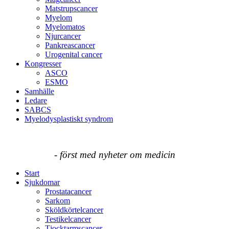
Matstrupscancer
Myelom
Myelomatos
Njurcancer
Pankreascancer
Urogenital cancer
Kongresser
ASCO
ESMO
Samhälle
Ledare
SABCS
Myelodysplastiskt syndrom
- först med nyheter om medicin
Start
Sjukdomar
Prostatacancer
Sarkom
Sköldkörtelcancer
Testikelcancer
Tjocktarmscancer