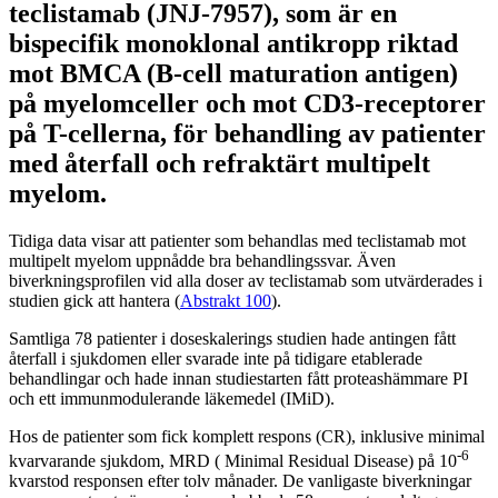
teclistamab (JNJ-7957), som är en
bispecifik monoklonal antikropp riktad
mot BMCA (B-cell maturation antigen)
på myelomceller och mot CD3-receptorer
på T-cellerna, för behandling av patienter
med återfall och refraktärt multipelt
myelom.
Tidiga data visar att patienter som behandlas med teclistamab mot
multipelt myelom uppnådde bra behandlingssvar. Även
biverkningsprofilen vid alla doser av teclistamab som utvärderades i
studien gick att hantera (
Abstrakt 100
).
Samtliga 78 patienter i doseskalerings studien hade antingen fått
återfall i sjukdomen eller svarade inte på tidigare etablerade
behandlingar och hade innan studiestarten fått proteashämmare PI
och ett immunmodulerande läkemedel (IMiD).
Hos de patienter som fick komplett respons (CR), inklusive minimal
-6
kvarvarande sjukdom, MRD ( Minimal Residual Disease) på 10
kvarstod responsen efter tolv månader. De vanligaste biverkningar