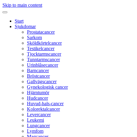
Skip to main content
Start
Sjukdomar
Prostatacancer
Sarkom
Sköldkörtelcancer
Testikelcancer
Tjocktarmscancer
Tunntarmscancer
Urinblåsecancer
Barncancer
Bröstcancer
Gallvägscancer
Gynekologisk cancer
Hjärntumör
Hudcancer
Huvud-hals-cancer
Kolorektalcancer
Levercancer
Leukemi
Lungcancer
Lymfom
Magcancer