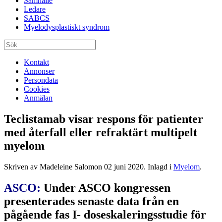
Samhälle
Ledare
SABCS
Myelodysplastiskt syndrom
Kontakt
Annonser
Persondata
Cookies
Anmälan
Teclistamab visar respons för patienter
med återfall eller refraktärt multipelt
myelom
Skriven av Madeleine Salomon
02 juni 2020
. Inlagd i
Myelom
.
ASCO:
Under ASCO kongressen
presenterades senaste data från en
pågående fas I- doseskaleringsstudie för