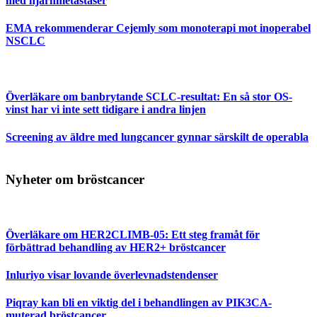
med hjärnmetastaser
EMA rekommenderar Cejemly som monoterapi mot inoperabel
NSCLC
Överläkare om banbrytande SCLC-resultat: En så stor OS-
vinst har vi inte sett tidigare i andra linjen
Screening av äldre med lungcancer gynnar särskilt de operabla
Nyheter om bröstcancer
Överläkare om HER2CLIMB-05: Ett steg framåt för
förbättrad behandling av HER2+ bröstcancer
Inluriyo visar lovande överlevnadstendenser
Piqray kan bli en viktig del i behandlingen av PIK3CA-
muterad bröstcancer