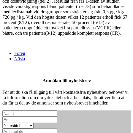
och dosutvidgning (del 2) . Resultat från fas 1-delen av studien
visade varaktig respons bland patienter (n = 78) som behandlades
med teclistamab vid dosgrupper som sträcker sig från 0,3 pg / kg-
720 pg / kg. Vid den högsta dosen vilket 12 patienter erhöll fick 67
procent (8/12); overall response rate, 50 procent (6/12) av
patienterna uppnådde ett mycket bra partiellt svar (VGPR) eller
bättre, och tre patienter(3/12) uppnådde komplett respons (CR).
Föreg
Nästa
Anmälan till nyhetsbrev
För att du ska få tillgång till vårt kostnadsfria nyhetsbrev behöver vi
få information om din yrkestitel och arbetsplats, för att verifiera att
du får ta del av de annonser som nyhetsbrevet innehåller.