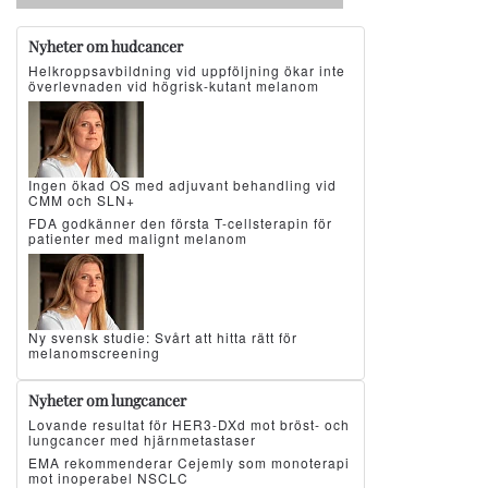
Nyheter om hudcancer
Helkroppsavbildning vid uppföljning ökar inte
överlevnaden vid högrisk-kutant melanom
Ingen ökad OS med adjuvant behandling vid
CMM och SLN+
FDA godkänner den första T-cellsterapin för
patienter med malignt melanom
Ny svensk studie: Svårt att hitta rätt för
melanomscreening
Nyheter om lungcancer
Lovande resultat för HER3-DXd mot bröst- och
lungcancer med hjärnmetastaser
EMA rekommenderar Cejemly som monoterapi
mot inoperabel NSCLC