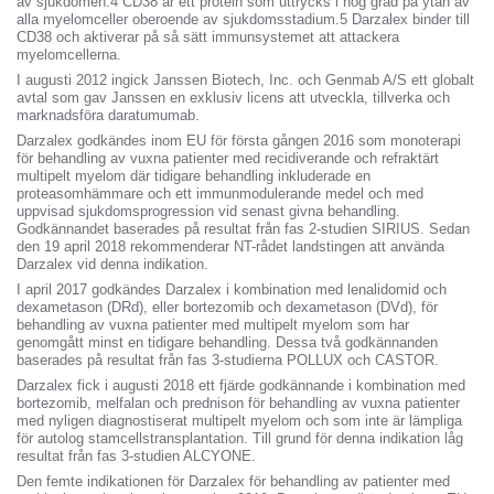
av sjukdomen.4 CD38 är ett protein som uttrycks i hög grad på ytan av
alla myelomceller oberoende av sjukdomsstadium.5 Darzalex binder till
CD38 och aktiverar på så sätt immunsystemet att attackera
myelomcellerna.
I augusti 2012 ingick Janssen Biotech, Inc. och Genmab A/S ett globalt
avtal som gav Janssen en exklusiv licens att utveckla, tillverka och
marknadsföra daratumumab.
Darzalex godkändes inom EU för första gången 2016 som monoterapi
för behandling av vuxna patienter med recidiverande och refraktärt
multipelt myelom där tidigare behandling inkluderade en
proteasomhämmare och ett immunmodulerande medel och med
uppvisad sjukdomsprogression vid senast givna behandling.
Godkännandet baserades på resultat från fas 2-studien SIRIUS. Sedan
den 19 april 2018 rekommenderar NT-rådet landstingen att använda
Darzalex vid denna indikation.
I april 2017 godkändes Darzalex i kombination med lenalidomid och
dexametason (DRd), eller bortezomib och dexametason (DVd), för
behandling av vuxna patienter med multipelt myelom som har
genomgått minst en tidigare behandling. Dessa två godkännanden
baserades på resultat från fas 3-studierna POLLUX och CASTOR.
Darzalex fick i augusti 2018 ett fjärde godkännande i kombination med
bortezomib, melfalan och prednison för behandling av vuxna patienter
med nyligen diagnostiserat multipelt myelom och som inte är lämpliga
för autolog stamcellstransplantation. Till grund för denna indikation låg
resultat från fas 3-studien ALCYONE.
Den femte indikationen för Darzalex för behandling av patienter med