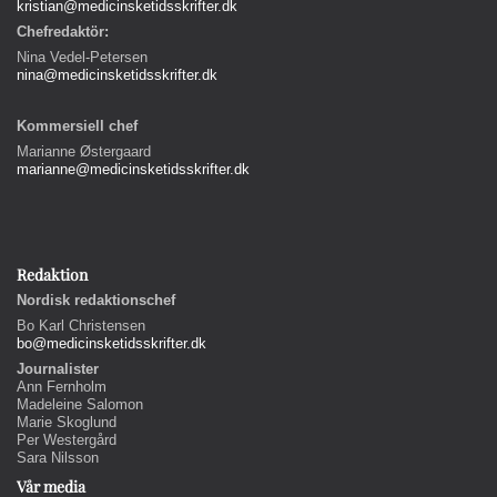
kristian@medicinsketidsskrifter.dk
Chefredaktör:
Nina Vedel-Petersen
nina@medicinsketidsskrifter.dk
Kommersiell chef
Marianne Østergaard
marianne@medicinsketidsskrifter.dk
Redaktion
Nordisk redaktionschef
Bo Karl Christensen
bo@medicinsketidsskrifter.dk
Journalister
Ann Fernholm
Madeleine Salomon
Marie Skoglund
Per Westergård
Sara Nilsson
Vår media