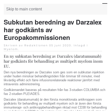
Skip to main content
Subkutan beredning av Darzalex
har godkänts av
Europakommissionen
Skriven av Redaktionen
05 juni 2020
. Inlagd i
Myelom
.
En ny subkutan beredning av Darzalex (daratumumab)
har godkänts för behandling av multipelt myelom inom
EU.
Den nya beredningen av Darzalex som ges som en subkutan injektion
under huden minskar behandlingstiden från timmar till minuter, med
likvärdig effekt och färre infusionsrelaterade reaktioner jämfört med
intravenös administrering.
Godkännandet baseras på resultaten från fas 3-studien COLUMBA och
fas 2-studien PLEIADES.
Darzalex (daratumumab) är den första monoklonala antikroppen som
godkänts för behandling av multipelt myelom och är även den första
immunterapi- och antikroppbehandlingen riktad mot CD38 för behandling