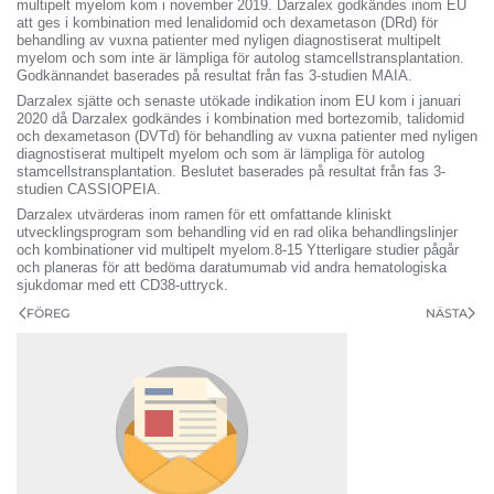
multipelt myelom kom i november 2019. Darzalex godkändes inom EU
att ges i kombination med lenalidomid och dexametason (DRd) för
behandling av vuxna patienter med nyligen diagnostiserat multipelt
myelom och som inte är lämpliga för autolog stamcellstransplantation.
Godkännandet baserades på resultat från fas 3-studien MAIA.
Darzalex sjätte och senaste utökade indikation inom EU kom i januari
2020 då Darzalex godkändes i kombination med bortezomib, talidomid
och dexametason (DVTd) för behandling av vuxna patienter med nyligen
diagnostiserat multipelt myelom och som är lämpliga för autolog
stamcellstransplantation. Beslutet baserades på resultat från fas 3-
studien CASSIOPEIA.
Darzalex utvärderas inom ramen för ett omfattande kliniskt
utvecklingsprogram som behandling vid en rad olika behandlingslinjer
och kombinationer vid multipelt myelom.8-15 Ytterligare studier pågår
och planeras för att bedöma daratumumab vid andra hematologiska
sjukdomar med ett CD38-uttryck.
FÖREG
NÄSTA