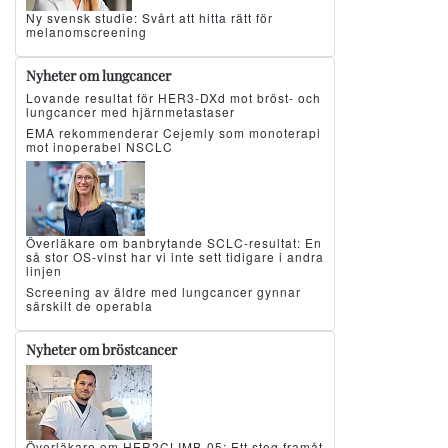
Ny svensk studie: Svårt att hitta rätt för
melanomscreening
Nyheter om lungcancer
Lovande resultat för HER3-DXd mot bröst- och
lungcancer med hjärnmetastaser
EMA rekommenderar Cejemly som monoterapi
mot inoperabel NSCLC
Överläkare om banbrytande SCLC-resultat: En
så stor OS-vinst har vi inte sett tidigare i andra
linjen
Screening av äldre med lungcancer gynnar
särskilt de operabla
Nyheter om bröstcancer
Överläkare om HER2CLIMB-05: Ett steg framåt