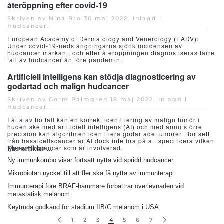
återöppning efter covid-19
Skriven av Nina Bro
30 maj 2022
. Inlagd i
Hudcancer
.
European Academy of Dermatology and Venerology (EADV):
Under covid-19-nedstängningarna sjönk incidensen av
hudcancer markant, och efter återöppningen diagnostiseras färre
fall av hudcancer än före pandemin.
Artificiell intelligens kan stödja diagnosticering av
godartad och malign hudcancer
Skriven av Gorm Palmgren
18 maj 2022
. Inlagd i
Hudcancer
.
I åtta av tio fall kan en korrekt identifiering av malign tumör i
huden ske med artificiell intelligens (AI) och med ännu större
precision kan algoritmen identifiera godartade tumörer. Bortsett
från basalcellscancer är AI dock inte bra på att specificera vilken
typ av hudcancer som är involverad.
Fler artiklar …
Ny immunkombo visar fortsatt nytta vid spridd hudcancer
Mikrobiotan nyckel till att fler ska få nytta av immunterapi
Immunterapi före BRAF-hämmare förbättrar överlevnaden vid
metastatisk melanom
Keytruda godkänd för stadium IIB/C melanom i USA
1
2
3
4
5
6
7