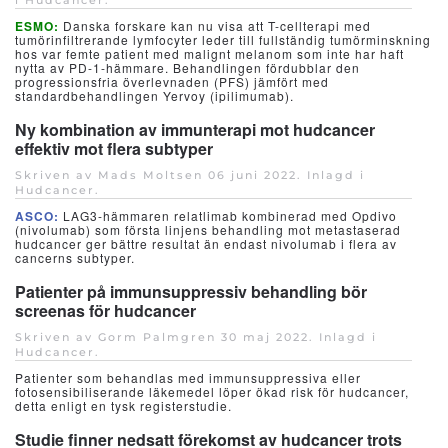
i
Hudcancer
.
ESMO:
Danska forskare kan nu visa att T-cellterapi med
tumörinfiltrerande lymfocyter leder till fullständig tumörminskning
hos var femte patient med malignt melanom som inte har haft
nytta av PD-1-hämmare. Behandlingen fördubblar den
progressionsfria överlevnaden (PFS) jämfört med
standardbehandlingen Yervoy (ipilimumab).
Ny kombination av immunterapi mot hudcancer
effektiv mot flera subtyper
Skriven av Mads Moltsen
06 juni 2022
. Inlagd i
Hudcancer
.
ASCO:
LAG3-hämmaren relatlimab kombinerad med Opdivo
(nivolumab) som första linjens behandling mot metastaserad
hudcancer ger bättre resultat än endast nivolumab i flera av
cancerns subtyper.
Patienter på immunsuppressiv behandling bör
screenas för hudcancer
Skriven av Gorm Palmgren
30 maj 2022
. Inlagd i
Hudcancer
.
Patienter som behandlas med immunsuppressiva eller
fotosensibiliserande läkemedel löper ökad risk för hudcancer,
detta enligt en tysk registerstudie.
Studie finner nedsatt förekomst av hudcancer trots