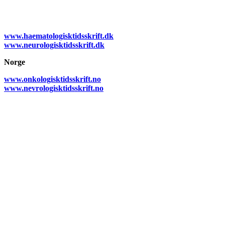
www.haematologisktidsskrift.dk
www.neurologisktidsskrift.dk
Norge
www.onkologisktidsskrift.no
www.nevrologisktidsskrift.no