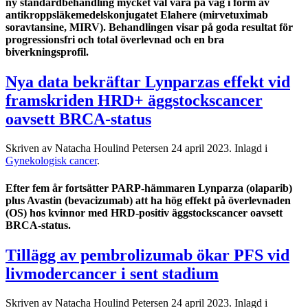
ny standardbehandling mycket väl vara på väg i form av
antikroppsläkemedelskonjugatet Elahere (mirvetuximab
soravtansine, MIRV). Behandlingen visar på goda resultat för
progressionsfri och total överlevnad och en bra
biverkningsprofil.
Nya data bekräftar Lynparzas effekt vid
framskriden HRD+ äggstockscancer
oavsett BRCA-status
Skriven av Natacha Houlind Petersen
24 april 2023
. Inlagd i
Gynekologisk cancer
.
Efter fem år fortsätter PARP-hämmaren Lynparza (olaparib)
plus Avastin (bevacizumab) att ha hög effekt på överlevnaden
(OS) hos kvinnor med HRD-positiv äggstockscancer oavsett
BRCA-status.
Tillägg av pembrolizumab ökar PFS vid
livmodercancer i sent stadium
Skriven av Natacha Houlind Petersen
24 april 2023
. Inlagd i