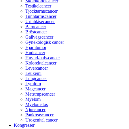
Sköldkörtelcancer
Testikelcancer
Tjocktarmscancer
Tunntarmscancer
Urinblåsecancer
Barncancer
Bröstcancer
Gallvägscancer
Gynekologisk cancer
Hjärntumör
Hudcancer
Huvud-hals-cancer
Kolorektalcancer
Levercancer
Leukemi
Lungcancer
Lymfom
Magcancer
Matstrupscancer
Myelom
Myelomatos
Njurcancer
Pankreascancer
Urogenital cancer
Kongresser