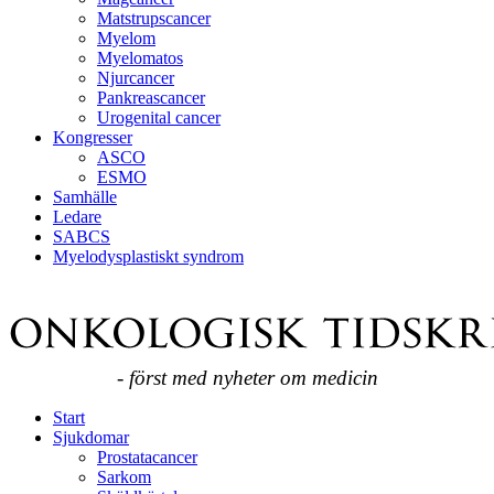
Matstrupscancer
Myelom
Myelomatos
Njurcancer
Pankreascancer
Urogenital cancer
Kongresser
ASCO
ESMO
Samhälle
Ledare
SABCS
Myelodysplastiskt syndrom
- först med nyheter om medicin
Start
Sjukdomar
Prostatacancer
Sarkom