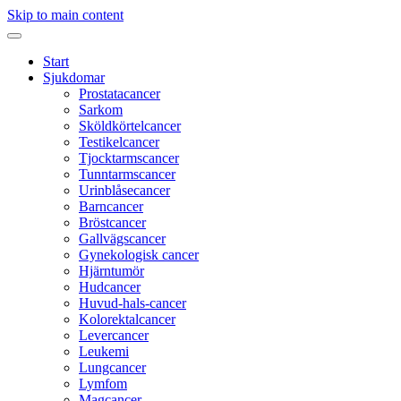
Skip to main content
Start
Sjukdomar
Prostatacancer
Sarkom
Sköldkörtelcancer
Testikelcancer
Tjocktarmscancer
Tunntarmscancer
Urinblåsecancer
Barncancer
Bröstcancer
Gallvägscancer
Gynekologisk cancer
Hjärntumör
Hudcancer
Huvud-hals-cancer
Kolorektalcancer
Levercancer
Leukemi
Lungcancer
Lymfom
Magcancer