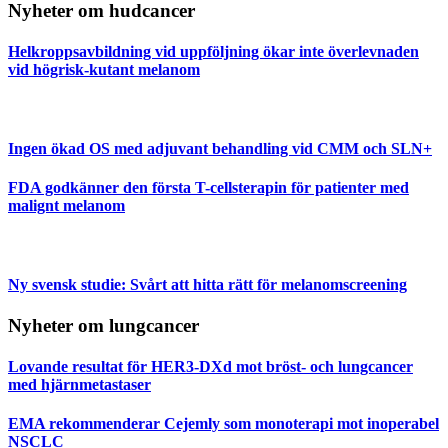
Nyheter om hudcancer
Helkroppsavbildning vid uppföljning ökar inte överlevnaden
vid högrisk-kutant melanom
Ingen ökad OS med adjuvant behandling vid CMM och SLN+
FDA godkänner den första T-cellsterapin för patienter med
malignt melanom
Ny svensk studie: Svårt att hitta rätt för melanomscreening
Nyheter om lungcancer
Lovande resultat för HER3-DXd mot bröst- och lungcancer
med hjärnmetastaser
EMA rekommenderar Cejemly som monoterapi mot inoperabel
NSCLC