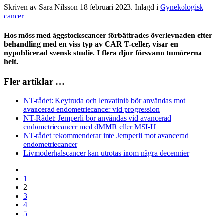
Skriven av Sara Nilsson
18 februari 2023
. Inlagd i
Gynekologisk
cancer
.
Hos möss med äggstockscancer förbättrades överlevnaden efter
behandling med en viss typ av CAR T-celler, visar en
nypublicerad svensk studie. I flera djur försvann tumörerna
helt.
Fler artiklar …
NT-rådet: Keytruda och lenvatinib bör användas mot
avancerad endometriecancer vid progression
NT-Rådet: Jemperli bör användas vid avancerad
endometriecancer med dMMR eller MSI-H
NT-rådet rekommenderar inte Jemperli mot avancerad
endometriecancer
Livmoderhalscancer kan utrotas inom några decennier
1
2
3
4
5