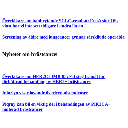
Överläkare om banbrytande SCLC-resultat: En så stor OS-
vinst har vi inte sett tidigare i andra linjen
Screening av äldre med lungcancer gynnar särskilt de operabla
Nyheter om bröstcancer
Överläkare om HER2CLIMB-05: Ett steg framåt för
förbättrad behandling av HER2+ bröstcancer
Inluriyo visar lovande överlevnadstendenser
Piqray kan bli en viktig del i behandlingen av PIK3CA-
muterad bröstcancer