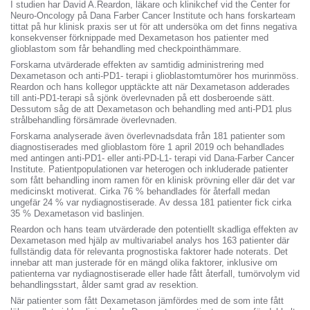
I studien har David A.Reardon, läkare och klinikchef vid the Center for
Neuro-Oncology på Dana Farber Cancer Institute och hans forskarteam
tittat på hur klinisk praxis ser ut för att undersöka om det finns negativa
konsekvenser förknippade med Dexametason hos patienter med
glioblastom som får behandling med checkpointhämmare.
Forskarna utvärderade effekten av samtidig administrering med
Dexametason och anti-PD1- terapi i glioblastomtumörer hos murinmöss.
Reardon och hans kollegor upptäckte att när Dexametason adderades
till anti-PD1-terapi så sjönk överlevnaden på ett dosberoende sätt.
Dessutom såg de att Dexametason och behandling med anti-PD1 plus
strålbehandling försämrade överlevnaden.
Forskarna analyserade även överlevnadsdata från 181 patienter som
diagnostiserades med glioblastom före 1 april 2019 och behandlades
med antingen anti-PD1- eller anti-PD-L1- terapi vid Dana-Farber Cancer
Institute. Patientpopulationen var heterogen och inkluderade patienter
som fått behandling inom ramen för en klinisk prövning eller där det var
medicinskt motiverat. Cirka 76 % behandlades för återfall medan
ungefär 24 % var nydiagnostiserade. Av dessa 181 patienter fick cirka
35 % Dexametason vid baslinjen.
Reardon och hans team utvärderade den potentiellt skadliga effekten av
Dexametason med hjälp av multivariabel analys hos 163 patienter där
fullständig data för relevanta prognostiska faktorer hade noterats. Det
innebar att man justerade för en mängd olika faktorer, inklusive om
patienterna var nydiagnostiserade eller hade fått återfall, tumörvolym vid
behandlingsstart, ålder samt grad av resektion.
När patienter som fått Dexametason jämfördes med de som inte fått