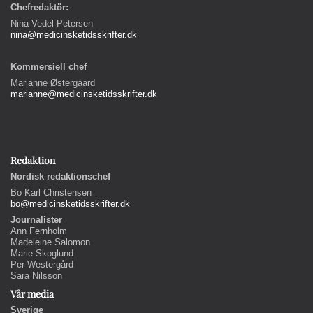
Chefredaktör:
Nina Vedel-Petersen
nina@medicinsketidsskrifter.dk
Kommersiell chef
Marianne Østergaard
marianne@medicinsketidsskrifter.dk
Redaktion
Nordisk redaktionschef
Bo Karl Christensen
bo@medicinsketidsskrifter.dk
Journalister
Ann Fernholm
Madeleine Salomon
Marie Skoglund
Per Westergård
Sara Nilsson
Vår media
Sverige