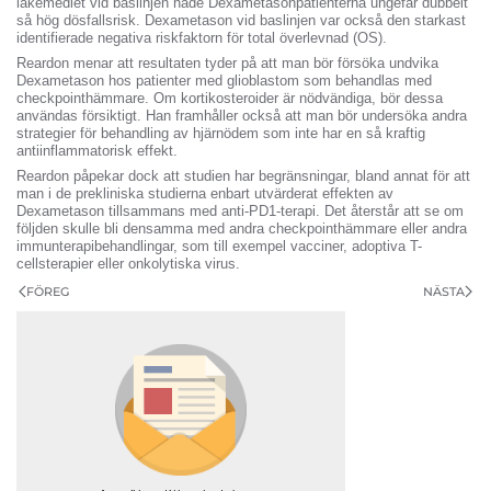
läkemedlet vid baslinjen hade Dexametasonpatienterna ungefär dubbelt
så hög dösfallsrisk. Dexametason vid baslinjen var också den starkast
identifierade negativa riskfaktorn för total överlevnad (OS).
Reardon menar att resultaten tyder på att man bör försöka undvika
Dexametason hos patienter med glioblastom som behandlas med
checkpointhämmare. Om kortikosteroider är nödvändiga, bör dessa
användas försiktigt. Han framhåller också att man bör undersöka andra
strategier för behandling av hjärnödem som inte har en så kraftig
antiinflammatorisk effekt.
Reardon påpekar dock att studien har begränsningar, bland annat för att
man i de prekliniska studierna enbart utvärderat effekten av
Dexametason tillsammans med anti-PD1-terapi. Det återstår att se om
följden skulle bli densamma med andra checkpointhämmare eller andra
immunterapibehandlingar, som till exempel vacciner, adoptiva T-
cellsterapier eller onkolytiska virus.
FÖREG
NÄSTA