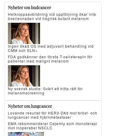
Nyheter om hudcancer
Helkroppsavbildning vid uppföljning ökar inte
överlevnaden vid högrisk-kutant melanom
Ingen ökad OS med adjuvant behandling vid
CMM och SLN+
FDA godkänner den första T-cellsterapin för
patienter med malignt melanom
Ny svensk studie: Svårt att hitta rätt för
melanomscreening
Nyheter om lungcancer
Lovande resultat för HER3-DXd mot bröst- och
lungcancer med hjärnmetastaser
EMA rekommenderar Cejemly som monoterapi
mot inoperabel NSCLC