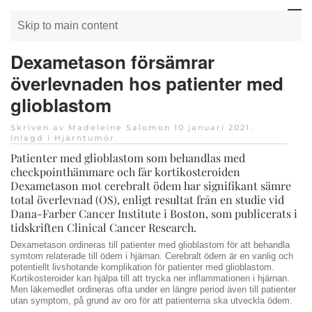
Skip to main content
Dexametason försämrar
överlevnaden hos patienter med
glioblastom
Skriven av Madeleine Salomon
10 januari 2021
.
Inlagd i
Hjärntumör
.
Patienter med glioblastom som behandlas med
checkpointhämmare och får kortikosteroiden
Dexametason mot cerebralt ödem har signifikant sämre
total överlevnad (OS), enligt resultat från en studie vid
Dana-Farber Cancer Institute i Boston, som publicerats i
tidskriften Clinical Cancer Research.
Dexametason ordineras till patienter med glioblastom för att behandla
symtom relaterade till ödem i hjärnan. Cerebralt ödem är en vanlig och
potentiellt livshotande komplikation för patienter med glioblastom.
Kortikosteroider kan hjälpa till att trycka ner inflammationen i hjärnan.
Men läkemedlet ordineras ofta under en längre period även till patienter
utan symptom, på grund av oro för att patienterna ska utveckla ödem.