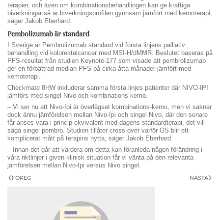
terapier, och även om kombinationsbehandlingen kan ge kraftiga
biverkningar så är biverkningsprofilen gynnsam jämfört med kemoterapi,
säger Jakob Eberhard.
Pembolizumab är standard
I Sverige är Pembrolizumab standard vid första linjens palliativ
behandling vid kolorektalcancer med MSI-H/dMMR. Beslutet baseras på
PFS-resultat från studien Keynote-177 som visade att pembrolizumab
ger en förbättrad median PFS på cirka åtta månader jämfört med
kemoterapi.
Checkmate 8HW inkluderar samma första linjes patienter där NIVO-IPI
jämförs med singel Nivo och kombinations-kemo.
– Vi ser nu att Nivo-Ipi är överlägset kombinations-kemo, men vi saknar
dock ännu jämförelsen mellan Nivo-Ipi och singel Nivo, där den senare
får anses vara i princip ekvivalent med dagens standardterapi, det vill
säga singel pembro. Studien tillåter cross-over varför OS blir ett
komplicerat mått på terapins nytta, säger Jakob Eberhard.
– Innan det går att värdera om detta kan föranleda någon förändring i
våra riktlinjer i given klinisk situation får vi vänta på den relevanta
jämförelsen mellan Nivo-Ipi versus Nivo singel.
FÖREG
NÄSTA