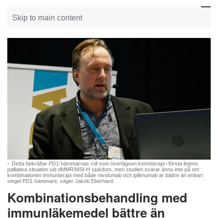
Skip to main content
– Detta bekräftar PD1-hämmarnas roll som överlägsen kemoterapi i första linjens
palliativa situation vid dMMR/MSI-H sjukdom, men studien svarar ännu inte på om
kombinationen immunterapi med både nivolumab och ipilimumab är bättre än enbart
singel PD1-hämmare, säger Jakob Eberhard.
Kombinationsbehandling med
immunläkemedel bättre än