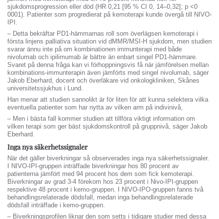
sjukdomsprogression eller död (HR 0,21 [95 % CI 0, 14–0,32]; p <0
0001). Patienter som progredierat på kemoterapi kunde övergå till NIVO-
IPI.
– Detta bekräftar PD1-hämmarnas roll som överlägsen kemoterapi i
första linjens palliativa situation vid dMMR/MSI-H sjukdom, men studien
svarar ännu inte på om kombinationen immunterapi med både
nivolumab och ipilimumab är bättre än enbart singel PD1-hämmare.
Svaret på denna fråga kan vi förhoppningsvis få när jämförelsen mellan
kombinations-immunterapin även jämförts med singel nivolumab, säger
Jakob Eberhard, docent och överläkare vid onkologkliniken, Skånes
universitetssjukhus i Lund.
Han menar att studien sannolikt är för liten för att kunna selektera vilka
eventuella patienter som har nytta av vilken arm på indivinivå,
– Men i bästa fall kommer studien att tillföra viktigt information om
vilken terapi som ger bäst sjukdomskontroll på gruppnivå, säger Jakob
Eberhard.
Inga nya säkerhetssignaler
När det gäller biverkningar så observerades inga nya säkerhetssignaler.
I NIVO-IPI-gruppen inträffade biverkningar hos 80 procent av
patienterna jämfört med 94 procent hos dem som fick kemoterapi.
Biverkningar av grad 3-4 förekom hos 23 procent i Nivo-IPI-gruppen
respektive 48 procent i kemo-gruppen. I NIVO-IPO-gruppen fanns två
behandlingsrelaterade dödsfall, medan inga behandlingsrelaterade
dödsfall inträffade i kemo-gruppen.
– Biverkningsprofilen liknar den som setts i tidigare studier med dessa