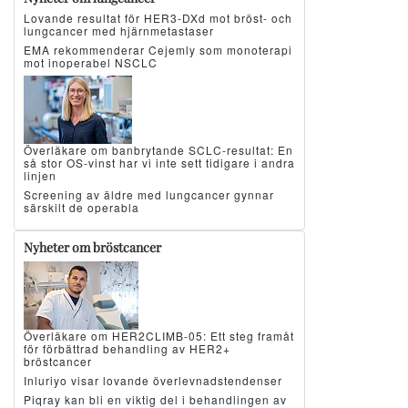
Lovande resultat för HER3-DXd mot bröst- och
lungcancer med hjärnmetastaser
EMA rekommenderar Cejemly som monoterapi
mot inoperabel NSCLC
Överläkare om banbrytande SCLC-resultat: En
så stor OS-vinst har vi inte sett tidigare i andra
linjen
Screening av äldre med lungcancer gynnar
särskilt de operabla
Nyheter om bröstcancer
Överläkare om HER2CLIMB-05: Ett steg framåt
för förbättrad behandling av HER2+
bröstcancer
Inluriyo visar lovande överlevnadstendenser
Piqray kan bli en viktig del i behandlingen av