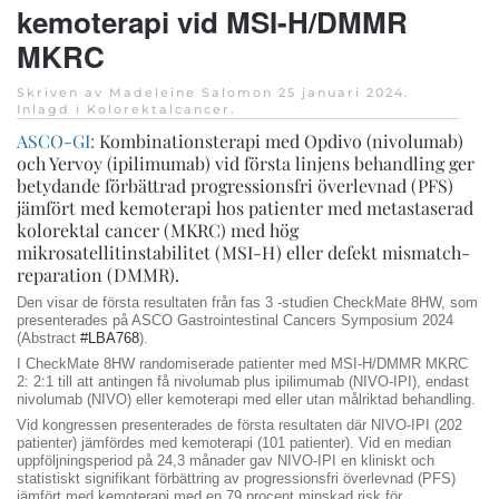
kemoterapi vid MSI-H/DMMR
MKRC
Skriven av Madeleine Salomon
25 januari 2024
.
Inlagd i
Kolorektalcancer
.
ASCO-GI:
Kombinationsterapi med Opdivo (nivolumab)
och Yervoy (ipilimumab) vid första linjens behandling ger
betydande förbättrad progressionsfri överlevnad (PFS)
jämfört med kemoterapi hos patienter med metastaserad
kolorektal cancer (MKRC) med hög
mikrosatellitinstabilitet (MSI-H) eller defekt mismatch-
reparation (DMMR).
Den visar de första resultaten från fas 3 -studien CheckMate 8HW, som
presenterades på ASCO Gastrointestinal Cancers Symposium 2024
(Abstract
#LBA768
).
I CheckMate 8HW randomiserade patienter med MSI-H/DMMR MKRC
2: 2:1 till att antingen få nivolumab plus ipilimumab (NIVO-IPI), endast
nivolumab (NIVO) eller kemoterapi med eller utan målriktad behandling.
Vid kongressen presenterades de första resultaten där NIVO-IPI (202
patienter) jämfördes med kemoterapi (101 patienter). Vid en median
uppföljningsperiod på 24,3 månader gav NIVO-IPI en kliniskt och
statistiskt signifikant förbättring av progressionsfri överlevnad (PFS)
jämfört med kemoterapi med en 79 procent minskad risk för