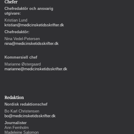
Chefer
Chefredaktör och ansvarig
utgivare:
Kristian Lund
kristian@medicinsketidsskrifter.dk
Chefredaktör:
Nina Vedel-Petersen
nina@medicinsketidsskrifter.dk
Kommersiell chef
Marianne Østergaard
marianne@medicinsketidsskrifter.dk
Redaktion
Nordisk redaktionschef
Bo Karl Christensen
bo@medicinsketidsskrifter.dk
Journalister
Ann Fernholm
Madeleine Salomon