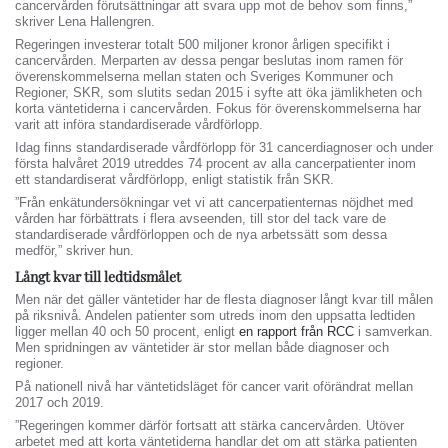
cancervården förutsättningar att svara upp mot de behov som finns,”
skriver Lena Hallengren.
Regeringen investerar totalt 500 miljoner kronor årligen specifikt i
cancervården. Merparten av dessa pengar beslutas inom ramen för
överenskommelserna mellan staten och Sveriges Kommuner och
Regioner, SKR, som slutits sedan 2015 i syfte att öka jämlikheten och
korta väntetiderna i cancervården. Fokus för överenskommelserna har
varit att införa standardiserade vårdförlopp.
Idag finns standardiserade vårdförlopp för 31 cancerdiagnoser och under
första halvåret 2019 utreddes 74 procent av alla cancerpatienter inom
ett standardiserat vårdförlopp, enligt statistik från SKR.
”Från enkätundersökningar vet vi att cancerpatienternas nöjdhet med
vården har förbättrats i flera avseenden, till stor del tack vare de
standardiserade vårdförloppen och de nya arbetssätt som dessa
medför,” skriver hun.
Långt kvar till ledtidsmålet
Men när det gäller väntetider har de flesta diagnoser långt kvar till målen
på riksnivå. Andelen patienter som utreds inom den uppsatta ledtiden
ligger mellan 40 och 50 procent, enligt
en rapport från RCC
i samverkan.
Men spridningen av väntetider är stor mellan både diagnoser och
regioner.
På nationell nivå har väntetidsläget för cancer varit oförändrat mellan
2017 och 2019.
”Regeringen kommer därför fortsatt att stärka cancervården. Utöver
arbetet med att korta väntetiderna handlar det om att stärka patienten