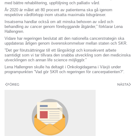
med bättre rehabilitering, uppföljning och palliativ vård.
År 2020 är målet att 80 procent av patienterna ska gå igenom
respektive vårdförlopp inom utsatta maximala tidsgränser.
Insatserna handlar också om att minska behoven av vård och
behandling av cancer genom förebyggande åtgärder,” förklarar Lena
Hallengren.
Vidare har regeringen beslutat att den nationella cancerstrategin ska
uppdateras årligen genom överenskommelser mellan staten och SKR.
”Det ger förutsättningar till ett långsiktigt och konsekvent arbete
samtidigt som vi tar tillvara den snabba utveckling som den medicinska
utvecklingen och annan life science möjliggör.”
Lena Hallengren skulle ha deltagit i Onkologidagarna i Växjö under
programpunkten ”Vad gör SKR och regeringen för cancerpatienten?”.
FÖREG
NÄSTA