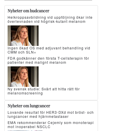
Nyheter om hudcancer
Helkroppsavbildning vid uppföljning ökar inte
överlevnaden vid högrisk-kutant melanom
Ingen ökad OS med adjuvant behandling vid
CMM och SLN+
FDA godkänner den första T-cellsterapin för
patienter med malignt melanom
Ny svensk studie: Svårt att hitta rätt för
melanomscreening
Nyheter om lungcancer
Lovande resultat för HER3-DXd mot bröst- och
lungcancer med hjärnmetastaser
EMA rekommenderar Cejemly som monoterapi
mot inoperabel NSCLC