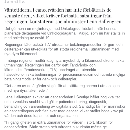
Samhälle
.
Väntetiderna i cancervården har inte förbättrats de
senaste åren, vilket kräver fortsatta satsningar från
regeringen, konstaterar socialminister Lena Hallengren.
Det gör hon i en mejlintervju med Onkologisk Tidskrift inför hennes
planerade deltagande vid Onkologidagarna i Växjö, som nu har ställts in
med anledning av covid-19.
Regeringen låter också TLV utreda hur betalningsmodeller för gen- och
cellterapier kan utvecklas för att stötta regionerna i utmaningen med
nya dyra läkemedel.
I många regioner medför idag nya, mycket dyra läkemedel ekonomiska
utmaningar. Regeringen har därför gett Tandvårds- och
läkemedelsförmånsverket, TLV, uppdraget att utveckla
hälsoekonomiska bedömningar för precisionsmedicin och utreda möjliga
betalningsmodeller för gen- och cellterapier.
”Det är en av de åtgärder vi gör för att stötta regionerna i utmaningen
med nya dyra läkemedel.”
Lena Hallengren skriver att cancervården i Sverige håller hög kvalitet
och utvecklas snabbt vad gäller patientcentrering, diagnostik,
behandling och användning av digitala stöd. Samtidigt får fler människor
en cancerdiagnos och fler lever med cancer, vilket ställer höga krav på
vården och dess kapacitet och organisation.
”Tillgängligheten är extra utmanande för vården i stort, liksom för
cancervården. Både staten och vårdens huvudmän måste ge