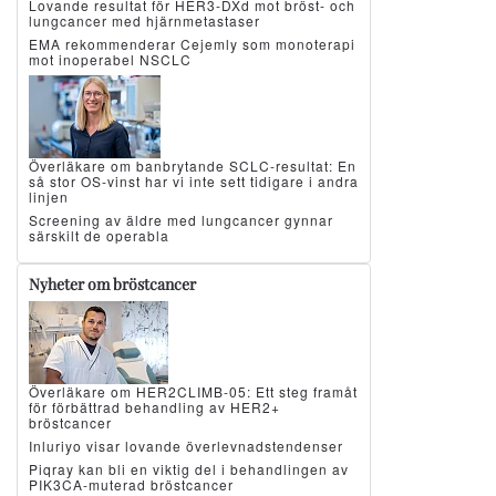
Lovande resultat för HER3-DXd mot bröst- och
lungcancer med hjärnmetastaser
EMA rekommenderar Cejemly som monoterapi
mot inoperabel NSCLC
Överläkare om banbrytande SCLC-resultat: En
så stor OS-vinst har vi inte sett tidigare i andra
linjen
Screening av äldre med lungcancer gynnar
särskilt de operabla
Nyheter om bröstcancer
Överläkare om HER2CLIMB-05: Ett steg framåt
för förbättrad behandling av HER2+
bröstcancer
Inluriyo visar lovande överlevnadstendenser
Piqray kan bli en viktig del i behandlingen av
PIK3CA-muterad bröstcancer