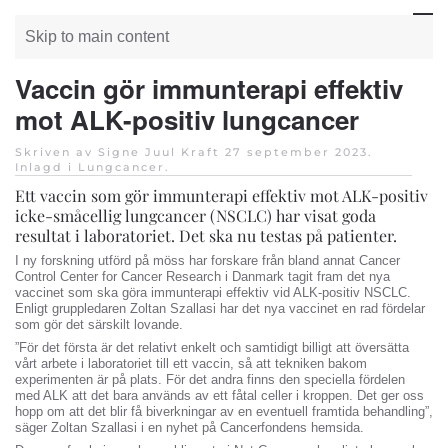
Skip to main content
Vaccin gör immunterapi effektiv
mot ALK-positiv lungcancer
Skriven av Signe Juul Kraft
27 september 2023
.
Inlagd i
Lungcancer
.
Ett vaccin som gör immunterapi effektiv mot ALK-positiv
icke-småcellig lungcancer (NSCLC) har visat goda
resultat i laboratoriet. Det ska nu testas på patienter.
I ny forskning utförd på möss har forskare från bland annat Cancer
Control Center for Cancer Research i Danmark tagit fram det nya
vaccinet som ska göra immunterapi effektiv vid ALK-positiv NSCLC.
Enligt gruppledaren Zoltan Szallasi har det nya vaccinet en rad fördelar
som gör det särskilt lovande.
”För det första är det relativt enkelt och samtidigt billigt att översätta
vårt arbete i laboratoriet till ett vaccin, så att tekniken bakom
experimenten är på plats. För det andra finns den speciella fördelen
med ALK att det bara används av ett fåtal celler i kroppen. Det ger oss
hopp om att det blir få biverkningar av en eventuell framtida behandling”,
säger Zoltan Szallasi i en nyhet på Cancerfondens hemsida.