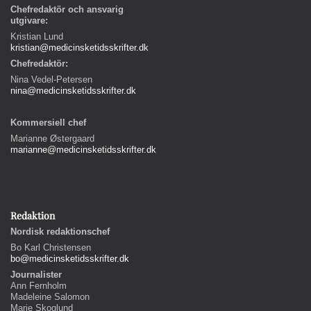
Chefredaktör och ansvarig
utgivare:
Kristian Lund
kristian@medicinsketidsskrifter.dk
Chefredaktör:
Nina Vedel-Petersen
nina@medicinsketidsskrifter.dk
Kommersiell chef
Marianne Østergaard
marianne@medicinsketidsskrifter.dk
Redaktion
Nordisk redaktionschef
Bo Karl Christensen
bo@medicinsketidsskrifter.dk
Journalister
Ann Fernholm
Madeleine Salomon
Marie Skoglund