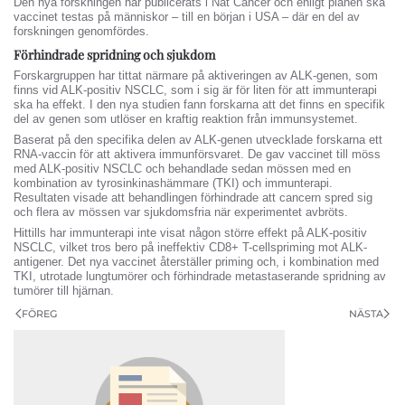
Den nya forskningen har publicerats i Nat Cancer och enligt planen ska
vaccinet testas på människor – till en början i USA – där en del av
forskningen genomfördes.
Förhindrade spridning och sjukdom
Forskargruppen har tittat närmare på aktiveringen av ALK-genen, som
finns vid ALK-positiv NSCLC, som i sig är för liten för att immunterapi
ska ha effekt. I den nya studien fann forskarna att det finns en specifik
del av genen som utlöser en kraftig reaktion från immunsystemet.
Baserat på den specifika delen av ALK-genen utvecklade forskarna ett
RNA-vaccin för att aktivera immunförsvaret. De gav vaccinet till möss
med ALK-positiv NSCLC och behandlade sedan mössen med en
kombination av tyrosinkinashämmare (TKI) och immunterapi.
Resultaten visade att behandlingen förhindrade att cancern spred sig
och flera av mössen var sjukdomsfria när experimentet avbröts.
Hittills har immunterapi inte visat någon större effekt på ALK-positiv
NSCLC, vilket tros bero på ineffektiv CD8+ T-cellspriming mot ALK-
antigener. Det nya vaccinet återställer priming och, i kombination med
TKI, utrotade lungtumörer och förhindrade metastaserande spridning av
tumörer till hjärnan.
FÖREG
NÄSTA